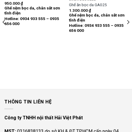
950.000
₫
Ghế ăn bọc da GA025
Add to
Add to
Ghế nệm bọc da, chân sắt sơn
wishlist
wishlist
1.300.000
₫
tĩnh điện
Ghế nệm bọc da, chân sắt sơn
Hotline: 0934 933 555 – 0935
tĩnh điện
656 000
Hotline: 0934 933 555 – 0935
656 000
THÔNG TIN LIÊN HỆ
Công ty TNHH nội thất Hải Việt Phát
MST:
0316838133 do sở KH & ĐT TP.HCM cấp ngày 04