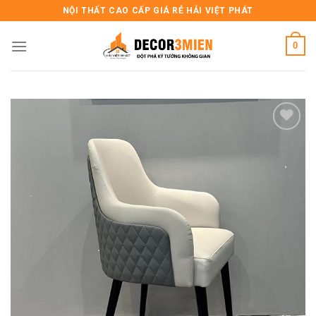
Skip
NỘI THẤT CAO CẤP GIÁ RẺ HẢI VIỆT PHÁT
to
content
0
Add to
wishlist