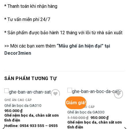
* Thanh toán khi nhận hàng
* Tư vấn miễn phí 24/7
* Sản phẩm được bảo hành 12 tháng với lỗi từ nhà sản xuất
>> Mời các bạn xem thêm
“Mẫu ghế ăn hiện đại” tại
Decor3mien
SẢN PHẨM TƯƠNG TỰ
GHẾ ĂN CAO CẤP
Giảm giá!
Ghế ăn bọc da GA010
GHẾ ĂN CAO CẤP
950.000
₫
Ghế ăn bọc da GA030
Add to
Add to
Ghế nệm bọc da, chân sắt sơn
wishlist
wishlist
Giá
Giá
1.150.000
₫
950.000
₫
tĩnh điện
gốc
hiện
Ghế nệm bọc da, chân sắt sơn
là:
tại
Hotline: 0934 933 555 – 0935
tĩnh điện
1.150.000 ₫.
là: