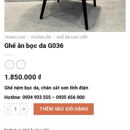
TRANG CHỦ
/
PHÒNG ĂN
/
GHẾ ĂN CAO CẤP
Ghế ăn bọc da G036
1.850.000
₫
Ghế nệm bọc da, chân sắt sơn tĩnh điện
Hotline: 0934 933 555 – 0935 656 000
Ghế ăn bọc da G036 số lượng
THÊM VÀO GIỎ HÀNG