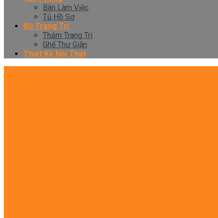
Bàn Làm Việc
Tủ Hồ Sơ
Đồ Trang Trí
Thảm Trang Trí
Ghế Thư Giãn
Thiết Kế Nội Thất