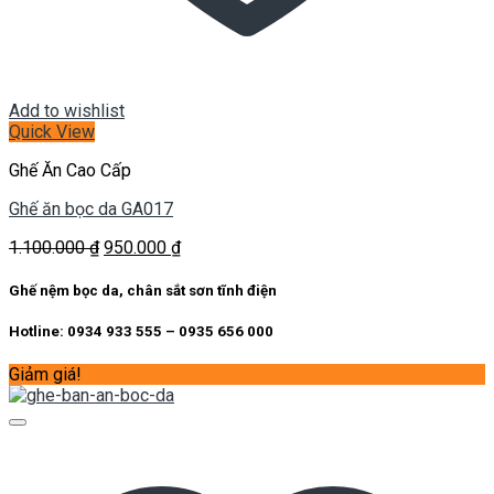
Add to wishlist
Quick View
Ghế Ăn Cao Cấp
Ghế ăn bọc da GA017
Giá
Giá
1.100.000
₫
950.000
₫
gốc
hiện
là:
tại
Ghế nệm bọc da, chân sắt sơn tĩnh điện
1.100.000 ₫.
là:
950.000 ₫.
Hotline: 0934 933 555 – 0935 656 000
Giảm giá!