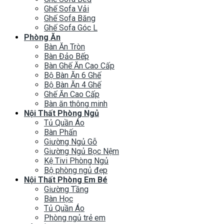
Ghế Sofa Vải
Ghế Sofa Băng
Ghế Sofa Góc L
Phòng Ăn
Bàn Ăn Tròn
Bàn Đảo Bếp
Bàn Ghế Ăn Cao Cấp
Bộ Bàn Ăn 6 Ghế
Bộ Bàn Ăn 4 Ghế
Ghế Ăn Cao Cấp
Bàn ăn thông minh
Nội Thất Phòng Ngủ
Tủ Quần Áo
Bàn Phấn
Giường Ngủ Gỗ
Giường Ngủ Bọc Nệm
Kệ Tivi Phòng Ngủ
Bộ phòng ngủ đẹp
Nội Thất Phòng Em Bé
Giường Tầng
Bàn Học
Tủ Quần Áo
Phòng ngủ trẻ em