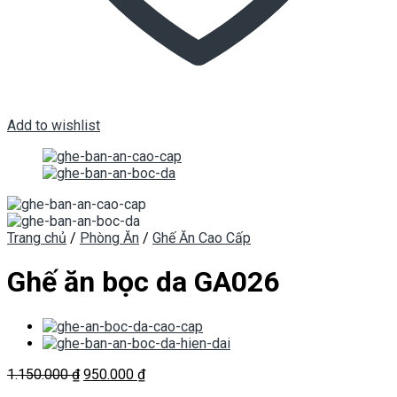
Add to wishlist
Trang chủ
/
Phòng Ăn
/
Ghế Ăn Cao Cấp
Ghế ăn bọc da GA026
Giá
Giá
1.150.000
₫
950.000
₫
gốc
hiện