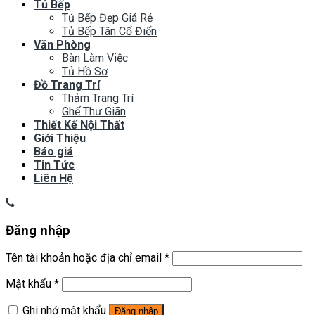
Tủ Bếp
Tủ Bếp Đẹp Giá Rẻ
Tủ Bếp Tân Cổ Điển
Văn Phòng
Bàn Làm Việc
Tủ Hồ Sơ
Đồ Trang Trí
Thảm Trang Trí
Ghế Thư Giãn
Thiết Kế Nội Thất
Giới Thiệu
Báo giá
Tin Tức
Liên Hệ
Đăng nhập
Tên tài khoản hoặc địa chỉ email
*
Mật khẩu
*
Ghi nhớ mật khẩu
Đăng nhập