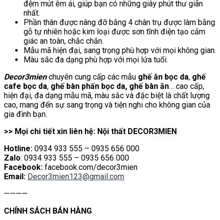
đệm mút êm ái, giúp bạn có những giây phút thư giãn
nhất.
Phần thân được nâng đỡ bằng 4 chân trụ được làm bằng
gỗ tự nhiên hoặc kim loại được sơn tĩnh điện tạo cảm
giác an toàn, chắc chắn.
Mẫu mã hiện đại, sang trọng phù hợp với mọi không gian.
Màu sắc đa dạng phù hợp với mọi lứa tuổi.
Decor3mien
chuyên cung cấp các mẫu
ghế ăn bọc da
,
ghế
cafe bọc da
,
ghế bàn phấn bọc da, ghế bàn ăn
… cao cấp,
hiện đại, đa dạng mẫu mã, màu sắc và đặc biệt là chất lượng
cao, mang đến sự sang trọng và tiện nghi cho không gian của
gia đình bạn.
>> Mọi chi tiết xin liên hệ: Nội thất DECOR3MIEN
Hotline:
0934 933 555 – 0935 656 000
Zalo
: 0934 933 555 – 0935 656 000
Facebook:
facebook.com/decor3mien
Email:
Decor3mien123@gmail.com
————
CHÍNH SÁCH BÁN HÀNG