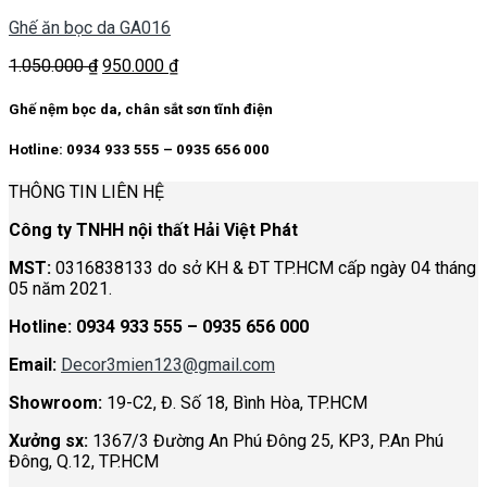
Ghế ăn bọc da GA016
Giá
Giá
1.050.000
₫
950.000
₫
gốc
hiện
là:
tại
Ghế nệm bọc da, chân sắt sơn tĩnh điện
1.050.000 ₫.
là:
950.000 ₫.
Hotline: 0934 933 555 – 0935 656 000
THÔNG TIN LIÊN HỆ
Công ty TNHH nội thất Hải Việt Phát
MST:
0316838133 do sở KH & ĐT TP.HCM cấp ngày 04 tháng
05 năm 2021.
Hotline:
0934 933 555 – 0935 656 000
Email:
Decor3mien123@gmail.com
Showroom:
19-C2, Đ. Số 18, Bình Hòa, TP.HCM
Xưởng sx:
1367/3 Đường An Phú Đông 25, KP3, P.An Phú
Đông, Q.12, TP.HCM