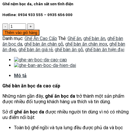
là:
tại
Ghế nệm bọc da, chân sắt sơn tĩnh điện
1.150.000 ₫.
là:
950.000 ₫.
Hotline: 0934 933 555 – 0935 656 000
Ghế
ăn
Thêm vào giỏ hàng
bọc
Danh mục:
Ghế Ăn Cao Cấp
Thẻ:
Ghế ăn
,
ghế bàn ăn
,
ghế bàn
da
ăn bọc da
,
ghế bàn ăn chân gỗ
,
ghế bàn ăn chân inox
,
ghế bàn
GA026
ăn đẹp
,
ghế bàn ăn giá rẻ
,
ghế bàn ăn gỗ
,
ghế bàn ăn hiện đại
số
lượng
Mô tả
Ghế bàn ăn bọc da cao cấp
Những năm gần đây,
ghế ăn bọc da
trở thành một sản phẩm
được nhiều đối tượng khách hàng ưa thích và tin dùng.
Sở dĩ
ghế ăn bọc da
được nhiều người tin dùng vì nó có những
ưu điểm nổi bật:
Toàn bộ ghế ngồi và tựa lưng đều được phủ da và bọc