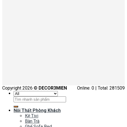
Copyright 2026 ©
DECOR3MIEN
Online: 0 | Total: 281509
Tìm
kiếm:
Nội Thất Phòng Khách
Kệ Tivi
Bàn Trà
Ghế Sofa Bed