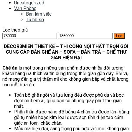
Uncategorized
Văn Phòng
Bàn làm việc
Tủ hồ sơ
Lọc theo giá
Giá
Giá
Lọc
tối
tối
thiểu
DECOR3MIEN THIẾT KẾ – THI CÔNG NỘI THẤT TRỌN GÓI
đa
CUNG CẤP BÀN GHẾ ĂN – SOFA – BÀN TRÀ – GHẾ THƯ
GIÃN HIỆN ĐẠI
Ghế ăn
là một trong những sản phẩm được nhiều đối tượng
khách hàng ưa thích và tin dùng trong thời gian gần đây. Bởi vì,
nó mang đến giá trị thẩm mĩ cho không gian bếp và chất lượng
cho mỗi bữa ăn.
Toàn bộ ghế ngồi và tựa lưng đều được phủ da và bọc
đệm mút êm ái, giúp bạn có những giây phút thư giãn
nhất.
Phần thân được nâng đỡ bằng 4 chân trụ được làm bằng
gỗ tự nhiên hoặc kim loại được sơn tĩnh điện tạo cảm
giác an toàn, chắc chắn.
Mẫu mã hiện đại, sang trọng phù hợp với mọi không gian.