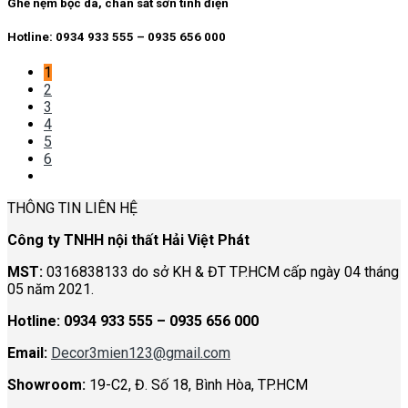
Ghế nệm bọc da, chân sắt sơn tĩnh điện
Hotline: 0934 933 555 – 0935 656 000
1
2
3
4
5
6
THÔNG TIN LIÊN HỆ
Công ty TNHH nội thất Hải Việt Phát
MST:
0316838133 do sở KH & ĐT TP.HCM cấp ngày 04 tháng
05 năm 2021.
Hotline:
0934 933 555 – 0935 656 000
Email:
Decor3mien123@gmail.com
Showroom:
19-C2, Đ. Số 18, Bình Hòa, TP.HCM