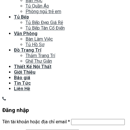
Bàn Học
Tủ Quần Áo
Phòng ngủ trẻ em
Tủ Bếp
Tủ Bếp Đẹp Giá Rẻ
Tủ Bếp Tân Cổ Điển
Văn Phòng
Bàn Làm Việc
Tủ Hồ Sơ
Đồ Trang Trí
Thảm Trang Trí
Ghế Thư Giãn
Thiết Kế Nội Thất
Giới Thiệu
Báo giá
Tin Tức
Liên Hệ
Đăng nhập
Tên tài khoản hoặc địa chỉ email
*