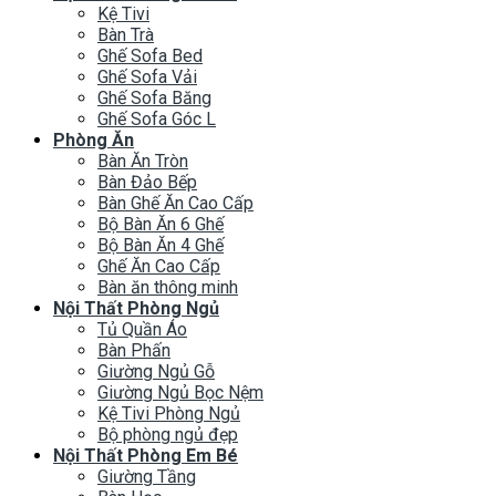
Kệ Tivi
Bàn Trà
Ghế Sofa Bed
Ghế Sofa Vải
Ghế Sofa Băng
Ghế Sofa Góc L
Phòng Ăn
Bàn Ăn Tròn
Bàn Đảo Bếp
Bàn Ghế Ăn Cao Cấp
Bộ Bàn Ăn 6 Ghế
Bộ Bàn Ăn 4 Ghế
Ghế Ăn Cao Cấp
Bàn ăn thông minh
Nội Thất Phòng Ngủ
Tủ Quần Áo
Bàn Phấn
Giường Ngủ Gỗ
Giường Ngủ Bọc Nệm
Kệ Tivi Phòng Ngủ
Bộ phòng ngủ đẹp
Nội Thất Phòng Em Bé
Giường Tầng