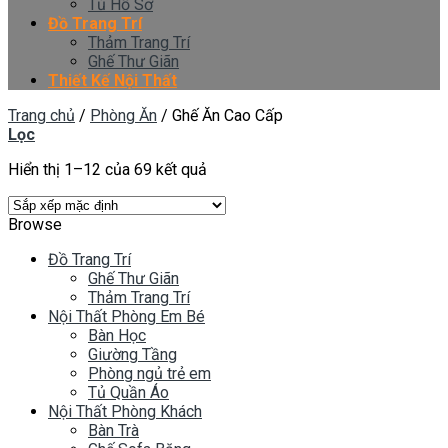
Tủ Hồ Sơ
Đồ Trang Trí
Thảm Trang Trí
Ghế Thư Giãn
Thiết Kế Nội Thất
Trang chủ
/
Phòng Ăn
/
Ghế Ăn Cao Cấp
Lọc
Hiển thị 1–12 của 69 kết quả
Browse
Đồ Trang Trí
Ghế Thư Giãn
Thảm Trang Trí
Nội Thất Phòng Em Bé
Bàn Học
Giường Tầng
Phòng ngủ trẻ em
Tủ Quần Áo
Nội Thất Phòng Khách
Bàn Trà