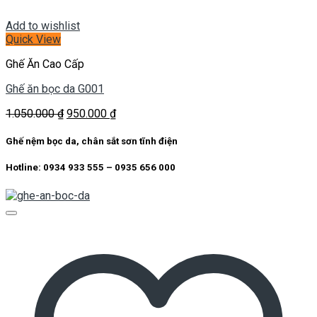
Add to wishlist
Quick View
Ghế Ăn Cao Cấp
Ghế ăn bọc da G001
Giá
Giá
1.050.000
₫
950.000
₫
gốc
hiện
là:
tại
Ghế nệm bọc da, chân sắt sơn tĩnh điện
1.050.000 ₫.
là:
950.000 ₫.
Hotline: 0934 933 555 – 0935 656 000