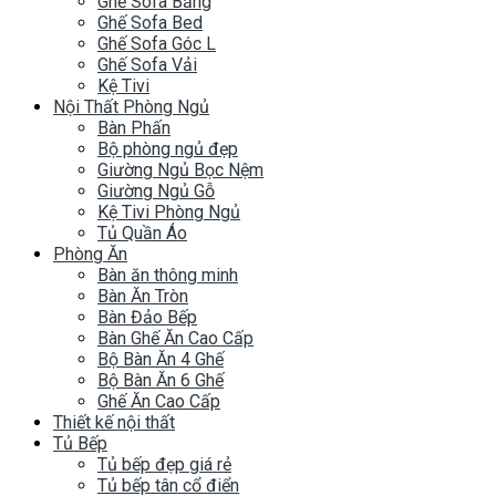
Ghế Sofa Băng
Ghế Sofa Bed
Ghế Sofa Góc L
Ghế Sofa Vải
Kệ Tivi
Nội Thất Phòng Ngủ
Bàn Phấn
Bộ phòng ngủ đẹp
Giường Ngủ Bọc Nệm
Giường Ngủ Gỗ
Kệ Tivi Phòng Ngủ
Tủ Quần Áo
Phòng Ăn
Bàn ăn thông minh
Bàn Ăn Tròn
Bàn Đảo Bếp
Bàn Ghế Ăn Cao Cấp
Bộ Bàn Ăn 4 Ghế
Bộ Bàn Ăn 6 Ghế
Ghế Ăn Cao Cấp
Thiết kế nội thất
Tủ Bếp
Tủ bếp đẹp giá rẻ
Tủ bếp tân cổ điển