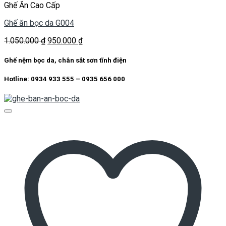
Ghế Ăn Cao Cấp
Ghế ăn bọc da G004
Giá
Giá
1.050.000
₫
950.000
₫
gốc
hiện
là:
tại
Ghế nệm bọc da, chân sắt sơn tĩnh điện
1.050.000 ₫.
là:
950.000 ₫.
Hotline: 0934 933 555 – 0935 656 000