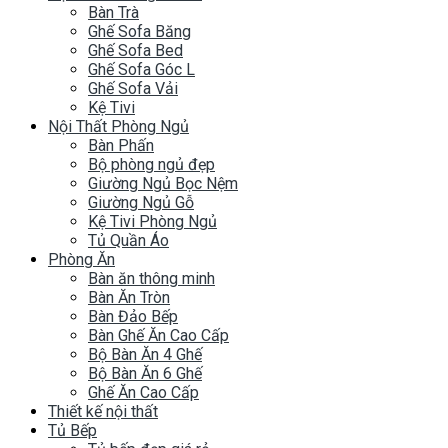
Bàn Trà
Ghế Sofa Băng
Ghế Sofa Bed
Ghế Sofa Góc L
Ghế Sofa Vải
Kệ Tivi
Nội Thất Phòng Ngủ
Bàn Phấn
Bộ phòng ngủ đẹp
Giường Ngủ Bọc Nệm
Giường Ngủ Gỗ
Kệ Tivi Phòng Ngủ
Tủ Quần Áo
Phòng Ăn
Bàn ăn thông minh
Bàn Ăn Tròn
Bàn Đảo Bếp
Bàn Ghế Ăn Cao Cấp
Bộ Bàn Ăn 4 Ghế
Bộ Bàn Ăn 6 Ghế
Ghế Ăn Cao Cấp
Thiết kế nội thất
Tủ Bếp