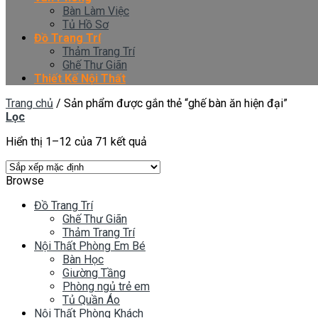
Bàn Làm Việc
Tủ Hồ Sơ
Đồ Trang Trí
Thảm Trang Trí
Ghế Thư Giãn
Thiết Kế Nội Thất
Trang chủ
/
Sản phẩm được gắn thẻ “ghế bàn ăn hiện đại”
Lọc
Hiển thị 1–12 của 71 kết quả
Browse
Đồ Trang Trí
Ghế Thư Giãn
Thảm Trang Trí
Nội Thất Phòng Em Bé
Bàn Học
Giường Tầng
Phòng ngủ trẻ em
Tủ Quần Áo
Nội Thất Phòng Khách