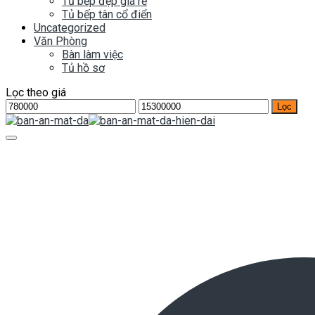
Tủ bếp đẹp giá rẻ
Tủ bếp tân cổ điển
Uncategorized
Văn Phòng
Bàn làm việc
Tủ hồ sơ
Lọc theo giá
Giá
Giá
Lọc
tối
tối
thiểu
đa