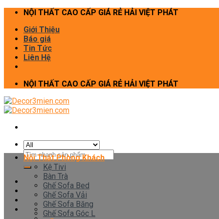
Skip
NỘI THẤT CAO CẤP GIÁ RẺ HẢI VIỆT PHÁT
to
Giới Thiệu
content
Báo giá
Tin Tức
Liên Hệ
NỘI THẤT CAO CẤP GIÁ RẺ HẢI VIỆT PHÁT
Tìm
Nội Thất Phòng Khách
kiếm:
Kệ Tivi
Bàn Trà
Ghế Sofa Bed
Ghế Sofa Vải
Ghế Sofa Băng
Ghế Sofa Góc L