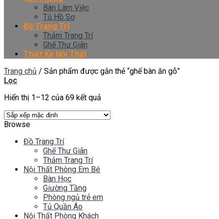
Bàn Làm Việc
Tủ Hồ Sơ
Đồ Trang Trí
Thảm Trang Trí
Ghế Thư Giãn
Thiết Kế Nội Thất
Trang chủ
/
Sản phẩm được gắn thẻ “ghế bàn ăn gỗ”
Lọc
Hiển thị 1–12 của 69 kết quả
Browse
Đồ Trang Trí
Ghế Thư Giãn
Thảm Trang Trí
Nội Thất Phòng Em Bé
Bàn Học
Giường Tầng
Phòng ngủ trẻ em
Tủ Quần Áo
Nội Thất Phòng Khách