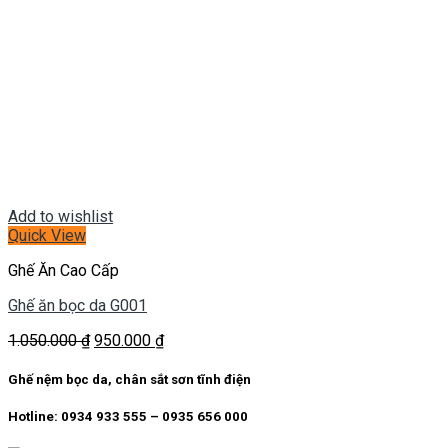
Add to wishlist
Quick View
Ghế Ăn Cao Cấp
Ghế ăn bọc da G001
Giá
Giá
1.050.000
₫
950.000
₫
gốc
hiện
là:
tại
Ghế nệm bọc da, chân sắt sơn tĩnh điện
1.050.000 ₫.
là:
950.000 ₫.
Hotline: 0934 933 555 – 0935 656 000