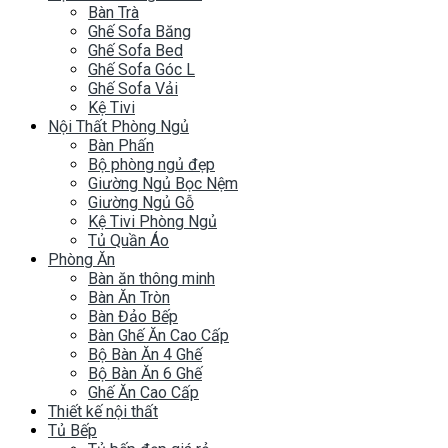
Bàn Trà
Ghế Sofa Băng
Ghế Sofa Bed
Ghế Sofa Góc L
Ghế Sofa Vải
Kệ Tivi
Nội Thất Phòng Ngủ
Bàn Phấn
Bộ phòng ngủ đẹp
Giường Ngủ Bọc Nệm
Giường Ngủ Gỗ
Kệ Tivi Phòng Ngủ
Tủ Quần Áo
Phòng Ăn
Bàn ăn thông minh
Bàn Ăn Tròn
Bàn Đảo Bếp
Bàn Ghế Ăn Cao Cấp
Bộ Bàn Ăn 4 Ghế
Bộ Bàn Ăn 6 Ghế
Ghế Ăn Cao Cấp
Thiết kế nội thất
Tủ Bếp