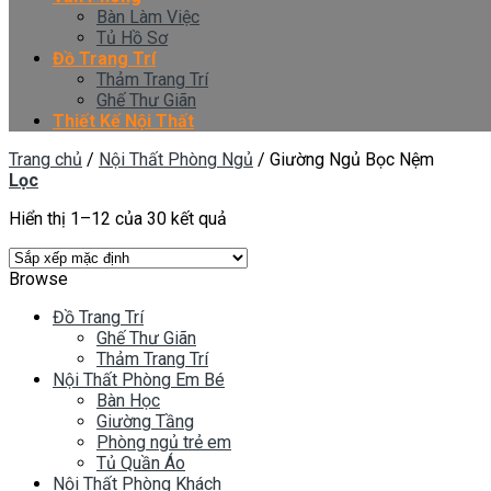
Bàn Làm Việc
Tủ Hồ Sơ
Đồ Trang Trí
Thảm Trang Trí
Ghế Thư Giãn
Thiết Kế Nội Thất
Trang chủ
/
Nội Thất Phòng Ngủ
/
Giường Ngủ Bọc Nệm
Lọc
Hiển thị 1–12 của 30 kết quả
Browse
Đồ Trang Trí
Ghế Thư Giãn
Thảm Trang Trí
Nội Thất Phòng Em Bé
Bàn Học
Giường Tầng
Phòng ngủ trẻ em
Tủ Quần Áo
Nội Thất Phòng Khách