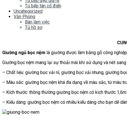
Tủ bếp đẹp giá rẻ
Tủ bếp tân cổ điển
Uncategorized
Văn Phòng
Bàn làm việc
Tủ hồ sơ
CUNG
Giường ngủ bọc nệm
là giường được làm bằng gỗ công nghiệp
Giường bọc nệm mang lại sự thoải mái khi sử dụng và nét sang
– Chất liệu: giường bọc vải nỉ, giường bọc vải nhung, giường bọc
– Màu sắc: giường bọc nệm khá đa dạng về màu sắc, từ màu trung
– Kích thước: thông thường giường bọc nệm có kich thước 1,6m 
– Kiểu dáng: giường bọc nệm có nhiều kiểu dáng cho bạn dễ dàn