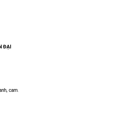
N ĐẠI
anh, cam.