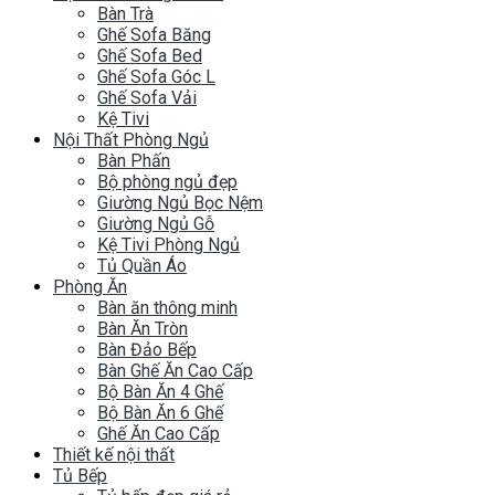
Bàn Trà
Ghế Sofa Băng
Ghế Sofa Bed
Ghế Sofa Góc L
Ghế Sofa Vải
Kệ Tivi
Nội Thất Phòng Ngủ
Bàn Phấn
Bộ phòng ngủ đẹp
Giường Ngủ Bọc Nệm
Giường Ngủ Gỗ
Kệ Tivi Phòng Ngủ
Tủ Quần Áo
Phòng Ăn
Bàn ăn thông minh
Bàn Ăn Tròn
Bàn Đảo Bếp
Bàn Ghế Ăn Cao Cấp
Bộ Bàn Ăn 4 Ghế
Bộ Bàn Ăn 6 Ghế
Ghế Ăn Cao Cấp
Thiết kế nội thất
Tủ Bếp