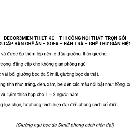
DECOR3MIEN THIẾT KẾ – THI CÔNG NỘI THẤT TRỌN GÓI
 CẤP BÀN GHẾ ĂN – SOFA – BÀN TRÀ – GHẾ THƯ GIÃN HIỆ
 và được ốp thêm lớp nệm ở đầu giường, thân giường.
 trọng, đẳng cấp cho không gian phòng ngủ.
 vải bố, giường bọc da Simili, giường bọc da thật.
 tính như: trắng, đen, xám, be đến các màu nổi bật như: hồng, x
và 1,8m thích hợp cho 1 – 2 người nằm.
g lựa chọn, từ phong cách hiện đại đến phong cách cổ điển.
(Giường ngủ bọc da Simili phong cách hiện đại)