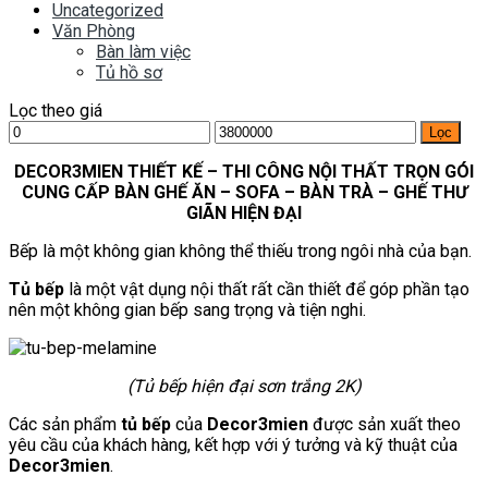
Uncategorized
Văn Phòng
Bàn làm việc
Tủ hồ sơ
Lọc theo giá
Giá
Giá
Lọc
tối
tối
thiểu
DECOR3MIEN THIẾT KẾ – THI CÔNG NỘI THẤT TRỌN GÓI
đa
CUNG CẤP BÀN GHẾ ĂN – SOFA – BÀN TRÀ – GHẾ THƯ
GIÃN HIỆN ĐẠI
Bếp là một không gian không thể thiếu trong ngôi nhà của bạn.
Tủ bếp
là một vật dụng nội thất rất cần thiết để góp phần tạo
nên một không gian bếp sang trọng và tiện nghi.
(Tủ bếp hiện đại sơn trắng 2K)
Các sản phẩm
tủ bếp
của
Decor3mien
được sản xuất theo
yêu cầu của khách hàng, kết hợp với ý tưởng và kỹ thuật của
Decor3mien
.