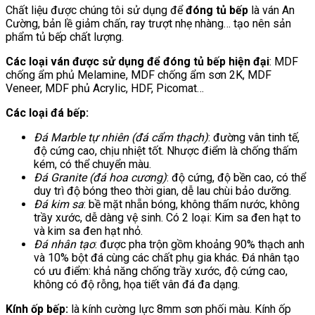
Chất liệu được chúng tôi sử dụng để
đóng tủ bếp
là ván An
Cường, bản lề giảm chấn, ray trượt nhẹ nhàng… tạo nên sản
phẩm tủ bếp chất lượng.
Các loại ván được sử dụng để đóng tủ bếp hiện đại
: MDF
chống ẩm phủ Melamine, MDF chống ẩm sơn 2K, MDF
Veneer, MDF phủ Acrylic, HDF, Picomat…
Các loại đá bếp:
Đá Marble tự nhiên (đá cẩm thạch)
: đường vân tinh tế,
độ cứng cao, chịu nhiệt tốt. Nhược điểm là chống thấm
kém, có thể chuyển màu.
Đá Granite (đá hoa cương)
: độ cứng, độ bền cao, có thể
duy trì độ bóng theo thời gian, dễ lau chùi bảo dưỡng.
Đá kim sa
: bề mặt nhẵn bóng, không thấm nước, không
trầy xước, dễ dàng vệ sinh. Có 2 loại: Kim sa đen hạt to
và kim sa đen hạt nhỏ.
Đá nhân tạo
: được pha trộn gồm khoảng 90% thạch anh
và 10% bột đá cùng các chất phụ gia khác. Đá nhân tạo
có ưu điểm: khả năng chống trầy xước, độ cứng cao,
không có độ rỗng, họa tiết vân đá đa dạng.
Kính ốp bếp:
là kính cường lực 8mm sơn phối màu. Kính ốp