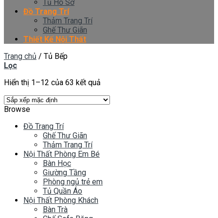
Tủ Hồ Sơ
Đồ Trang Trí
Thảm Trang Trí
Ghế Thư Giãn
Thiết Kế Nội Thất
Trang chủ
/
Tủ Bếp
Lọc
Hiển thị 1–12 của 63 kết quả
Browse
Đồ Trang Trí
Ghế Thư Giãn
Thảm Trang Trí
Nội Thất Phòng Em Bé
Bàn Học
Giường Tầng
Phòng ngủ trẻ em
Tủ Quần Áo
Nội Thất Phòng Khách
Bàn Trà