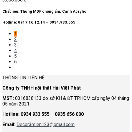
Chất liệu: Thùng MDF chống ẩm, Cánh Acrylic
Hotline: 0917.16.12.14 – 0934.933.555
1
2
3
4
5
6
THÔNG TIN LIÊN HỆ
Công ty TNHH nội thất Hải Việt Phát
MST:
0316838133 do sở KH & ĐT TP.HCM cấp ngày 04 tháng
05 năm 2021.
Hotline:
0934 933 555 – 0935 656 000
Email:
Decor3mien123@gmail.com