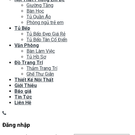
Giường Tầng
Bàn Học
Tủ Quần Áo
Phòng ngủ trẻ em
Tủ Bếp
Tủ Bếp Đẹp Giá Rẻ
Tủ Bếp Tân Cổ Điển
Văn Phòng
Bàn Làm Việc
Tủ Hồ Sơ
Đồ Trang Trí
Thảm Trang Trí
Ghế Thư Giãn
Thiết Kế Nội Thất
Giới Thiệu
Báo giá
Tin Tức
Liên Hệ
Đăng nhập