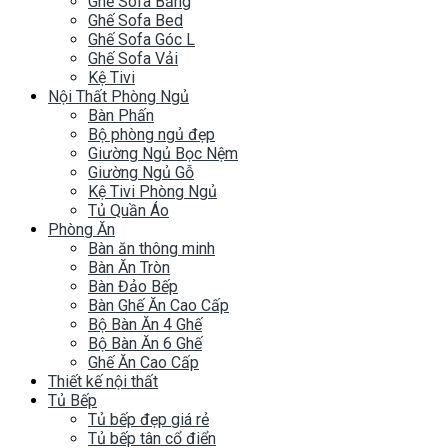
Ghế Sofa Băng
Ghế Sofa Bed
Ghế Sofa Góc L
Ghế Sofa Vải
Kệ Tivi
Nội Thất Phòng Ngủ
Bàn Phấn
Bộ phòng ngủ đẹp
Giường Ngủ Bọc Nệm
Giường Ngủ Gỗ
Kệ Tivi Phòng Ngủ
Tủ Quần Áo
Phòng Ăn
Bàn ăn thông minh
Bàn Ăn Tròn
Bàn Đảo Bếp
Bàn Ghế Ăn Cao Cấp
Bộ Bàn Ăn 4 Ghế
Bộ Bàn Ăn 6 Ghế
Ghế Ăn Cao Cấp
Thiết kế nội thất
Tủ Bếp
Tủ bếp đẹp giá rẻ
Tủ bếp tân cổ điển