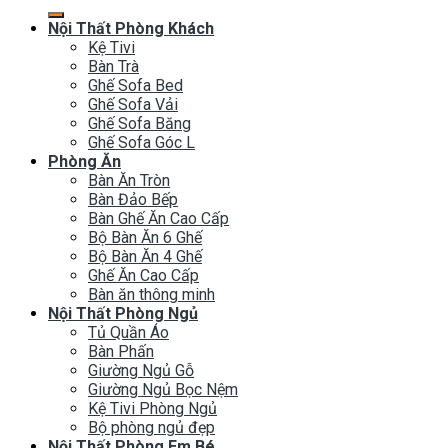
kiếm:
Nội Thất Phòng Khách
Kệ Tivi
Bàn Trà
Ghế Sofa Bed
Ghế Sofa Vải
Ghế Sofa Băng
Ghế Sofa Góc L
Phòng Ăn
Bàn Ăn Tròn
Bàn Đảo Bếp
Bàn Ghế Ăn Cao Cấp
Bộ Bàn Ăn 6 Ghế
Bộ Bàn Ăn 4 Ghế
Ghế Ăn Cao Cấp
Bàn ăn thông minh
Nội Thất Phòng Ngủ
Tủ Quần Áo
Bàn Phấn
Giường Ngủ Gỗ
Giường Ngủ Bọc Nệm
Kệ Tivi Phòng Ngủ
Bộ phòng ngủ đẹp
Nội Thất Phòng Em Bé