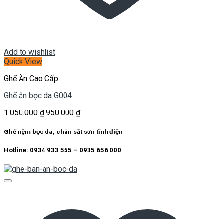
Add to wishlist
Quick View
Ghế Ăn Cao Cấp
Ghế ăn bọc da G004
Giá
Giá
1.050.000
₫
950.000
₫
gốc
hiện
là:
tại
Ghế nệm bọc da, chân sắt sơn tĩnh điện
1.050.000 ₫.
là:
950.000 ₫.
Hotline: 0934 933 555 – 0935 656 000