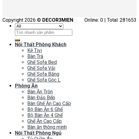
Copyright 2026 ©
DECOR3MIEN
Online: 0 | Total: 281653
Tìm
kiếm:
Nội Thất Phòng Khách
Kệ Tivi
Bàn Trà
Ghế Sofa Bed
Ghế Sofa Vải
Ghế Sofa Băng
Ghế Sofa Góc L
Phòng Ăn
Bàn Ăn Tròn
Bàn Đảo Bếp
Bàn Ghế Ăn Cao Cấp
Bộ Bàn Ăn 6 Ghế
Bộ Bàn Ăn 4 Ghế
Ghế Ăn Cao Cấp
Bàn ăn thông minh
Nội Thất Phòng Ngủ
Tủ Quần Áo