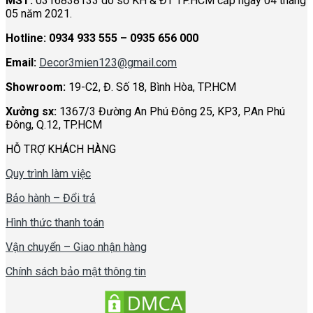
MST:
0316838133 do sở KH & ĐT TP.HCM cấp ngày 04 tháng
05 năm 2021.
Hotline:
0934 933 555 – 0935 656 000
Email:
Decor3mien123@gmail.com
Showroom:
19-C2, Đ. Số 18, Bình Hòa, TP.HCM
Xưởng sx:
1367/3 Đường An Phú Đông 25, KP3, P.An Phú
Đông, Q.12, TP.HCM
HỖ TRỢ KHÁCH HÀNG
Quy trình làm việc
Bảo hành – Đổi trả
Hình thức thanh toán
Vận chuyển – Giao nhận hàng
Chính sách bảo mật thông tin