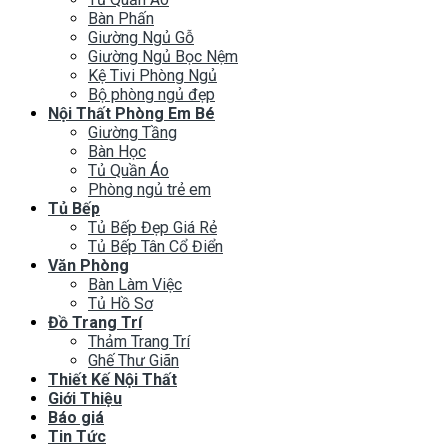
Bàn Phấn
Giường Ngủ Gỗ
Giường Ngủ Bọc Nệm
Kệ Tivi Phòng Ngủ
Bộ phòng ngủ đẹp
Nội Thất Phòng Em Bé
Giường Tầng
Bàn Học
Tủ Quần Áo
Phòng ngủ trẻ em
Tủ Bếp
Tủ Bếp Đẹp Giá Rẻ
Tủ Bếp Tân Cổ Điển
Văn Phòng
Bàn Làm Việc
Tủ Hồ Sơ
Đồ Trang Trí
Thảm Trang Trí
Ghế Thư Giãn
Thiết Kế Nội Thất
Giới Thiệu
Báo giá
Tin Tức