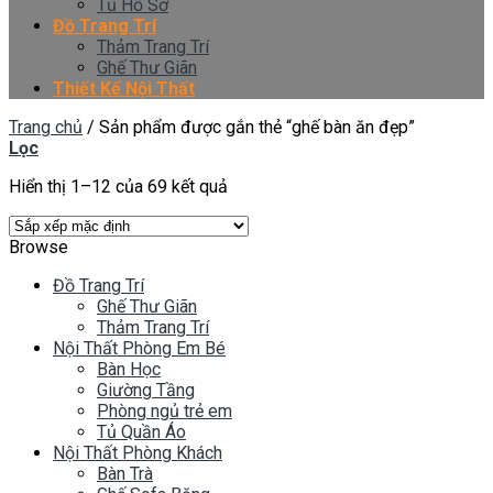
Tủ Hồ Sơ
Đồ Trang Trí
Thảm Trang Trí
Ghế Thư Giãn
Thiết Kế Nội Thất
Trang chủ
/
Sản phẩm được gắn thẻ “ghế bàn ăn đẹp”
Lọc
Hiển thị 1–12 của 69 kết quả
Browse
Đồ Trang Trí
Ghế Thư Giãn
Thảm Trang Trí
Nội Thất Phòng Em Bé
Bàn Học
Giường Tầng
Phòng ngủ trẻ em
Tủ Quần Áo
Nội Thất Phòng Khách
Bàn Trà