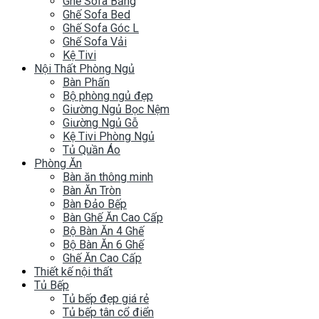
Ghế Sofa Băng
Ghế Sofa Bed
Ghế Sofa Góc L
Ghế Sofa Vải
Kệ Tivi
Nội Thất Phòng Ngủ
Bàn Phấn
Bộ phòng ngủ đẹp
Giường Ngủ Bọc Nệm
Giường Ngủ Gỗ
Kệ Tivi Phòng Ngủ
Tủ Quần Áo
Phòng Ăn
Bàn ăn thông minh
Bàn Ăn Tròn
Bàn Đảo Bếp
Bàn Ghế Ăn Cao Cấp
Bộ Bàn Ăn 4 Ghế
Bộ Bàn Ăn 6 Ghế
Ghế Ăn Cao Cấp
Thiết kế nội thất
Tủ Bếp
Tủ bếp đẹp giá rẻ
Tủ bếp tân cổ điển