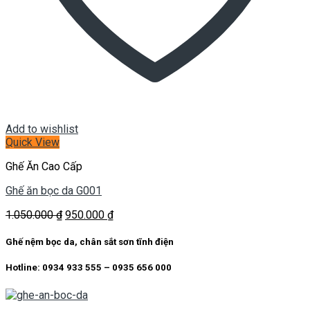
Add to wishlist
Quick View
Ghế Ăn Cao Cấp
Ghế ăn bọc da G001
Giá
Giá
1.050.000
₫
950.000
₫
gốc
hiện
là:
tại
Ghế nệm bọc da, chân sắt sơn tĩnh điện
1.050.000 ₫.
là:
950.000 ₫.
Hotline: 0934 933 555 – 0935 656 000