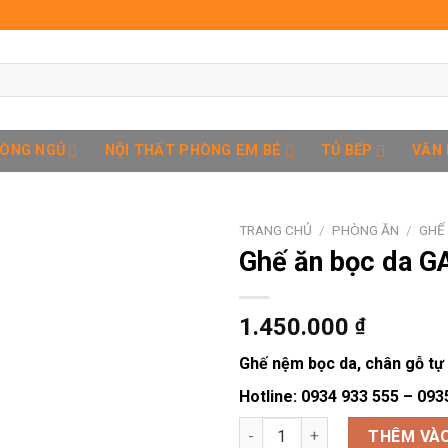
HÒNG NGỦ
NỘI THẤT PHÒNG EM BÉ
TỦ BẾP
VĂN
TRANG CHỦ
/
PHÒNG ĂN
/
GHẾ
Ghế ăn bọc da G
Add to
1.450.000
₫
wishlist
Ghế nệm bọc da, chân gỗ tự
Hotline: 0934 933 555 – 093
Ghế ăn bọc da GA001 số lượng
THÊM VÀO