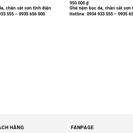
950.000
₫
Add to
a, chân sắt sơn tĩnh điện
Ghế nệm bọc da, chân sắt sơn 
wishlist
933 555 – 0935 656 000
Hotline: 0934 933 555 – 0935 6
ÁCH HÀNG
FANPAGE