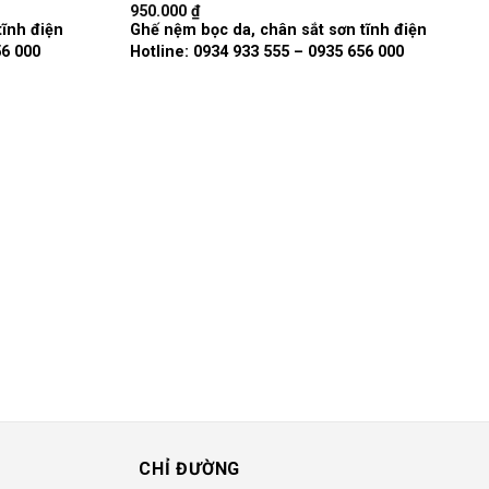
950.000
₫
Add to
Add to
tĩnh điện
Ghế nệm bọc da, chân sắt sơn tĩnh điện
wishlist
wishlist
56 000
Hotline: 0934 933 555 – 0935 656 000
CHỈ ĐƯỜNG