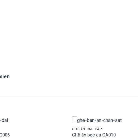
mien
GHẾ ĂN CAO CẤP
 G006
Ghế ăn bọc da GA010