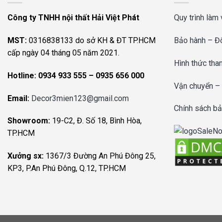
Công ty TNHH nội thất Hải Việt Phát
Quy trình làm 
MST:
0316838133 do sở KH & ĐT TP.HCM
Bảo hành – Đổ
cấp ngày 04 tháng 05 năm 2021.
Hình thức tha
Hotline:
0934 933 555 – 0935 656 000
Vận chuyển –
Email:
Decor3mien123@gmail.com
Chính sách bả
Showroom:
19-C2, Đ. Số 18, Bình Hòa,
TP.HCM
Xưởng sx:
1367/3 Đường An Phú Đông 25,
KP3, P.An Phú Đông, Q.12, TP.HCM