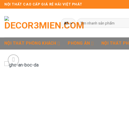
Skip
NỘI THẤT CAO CẤP GIÁ RẺ HẢI VIỆT PHÁT
to
content
Tìm
kiếm:
NỘI THẤT PHÒNG KHÁCH
PHÒNG ĂN
NỘI THẤT P