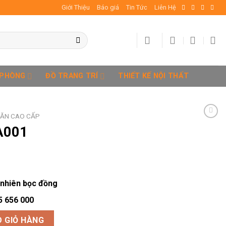
Giới Thiệu
Báo giá
Tin Tức
Liên Hệ
 PHÒNG
ĐỒ TRANG TRÍ
THIẾT KẾ NỘI THẤT
 ĂN CAO CẤP
A001
 nhiên bọc đồng
5 656 000
 GIỎ HÀNG