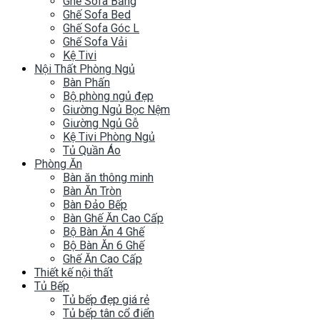
Ghế Sofa Băng
Ghế Sofa Bed
Ghế Sofa Góc L
Ghế Sofa Vải
Kệ Tivi
Nội Thất Phòng Ngủ
Bàn Phấn
Bộ phòng ngủ đẹp
Giường Ngủ Bọc Nệm
Giường Ngủ Gỗ
Kệ Tivi Phòng Ngủ
Tủ Quần Áo
Phòng Ăn
Bàn ăn thông minh
Bàn Ăn Tròn
Bàn Đảo Bếp
Bàn Ghế Ăn Cao Cấp
Bộ Bàn Ăn 4 Ghế
Bộ Bàn Ăn 6 Ghế
Ghế Ăn Cao Cấp
Thiết kế nội thất
Tủ Bếp
Tủ bếp đẹp giá rẻ
Tủ bếp tân cổ điển