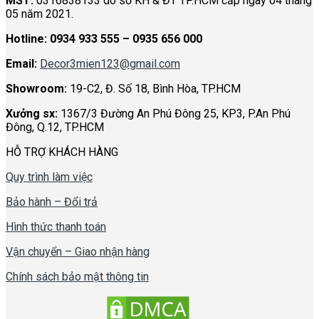
MST:
0316838133 do sở KH & ĐT TP.HCM cấp ngày 04 tháng
05 năm 2021.
Hotline:
0934 933 555 – 0935 656 000
Email:
Decor3mien123@gmail.com
Showroom:
19-C2, Đ. Số 18, Bình Hòa, TP.HCM
Xưởng sx:
1367/3 Đường An Phú Đông 25, KP3, P.An Phú
Đông, Q.12, TP.HCM
HỖ TRỢ KHÁCH HÀNG
Quy trình làm việc
Bảo hành – Đổi trả
Hình thức thanh toán
Vận chuyển – Giao nhận hàng
Chính sách bảo mật thông tin