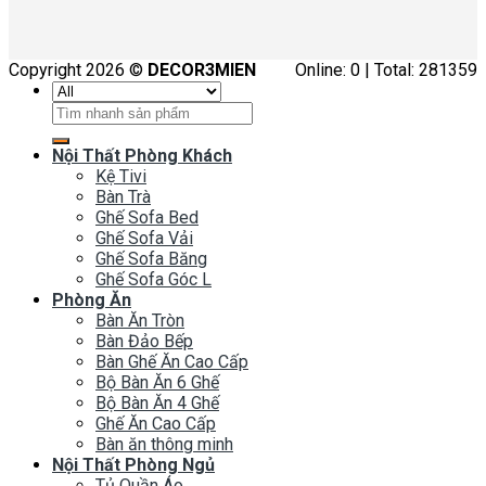
Copyright 2026 ©
DECOR3MIEN
Online: 0 | Total: 281359
Tìm
kiếm:
Nội Thất Phòng Khách
Kệ Tivi
Bàn Trà
Ghế Sofa Bed
Ghế Sofa Vải
Ghế Sofa Băng
Ghế Sofa Góc L
Phòng Ăn
Bàn Ăn Tròn
Bàn Đảo Bếp
Bàn Ghế Ăn Cao Cấp
Bộ Bàn Ăn 6 Ghế
Bộ Bàn Ăn 4 Ghế
Ghế Ăn Cao Cấp
Bàn ăn thông minh
Nội Thất Phòng Ngủ
Tủ Quần Áo