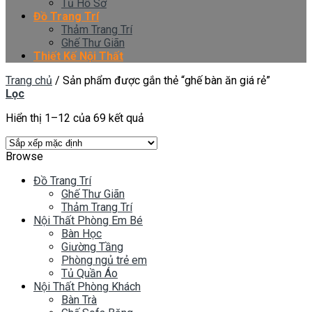
Tủ Hồ Sơ
Đồ Trang Trí
Thảm Trang Trí
Ghế Thư Giãn
Thiết Kế Nội Thất
Trang chủ
/
Sản phẩm được gắn thẻ “ghế bàn ăn giá rẻ”
Lọc
Hiển thị 1–12 của 69 kết quả
Browse
Đồ Trang Trí
Ghế Thư Giãn
Thảm Trang Trí
Nội Thất Phòng Em Bé
Bàn Học
Giường Tầng
Phòng ngủ trẻ em
Tủ Quần Áo
Nội Thất Phòng Khách
Bàn Trà