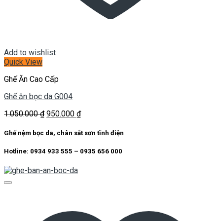
Add to wishlist
Quick View
Ghế Ăn Cao Cấp
Ghế ăn bọc da G004
Giá
Giá
1.050.000
₫
950.000
₫
gốc
hiện
là:
tại
Ghế nệm bọc da, chân sắt sơn tĩnh điện
1.050.000 ₫.
là:
950.000 ₫.
Hotline: 0934 933 555 – 0935 656 000