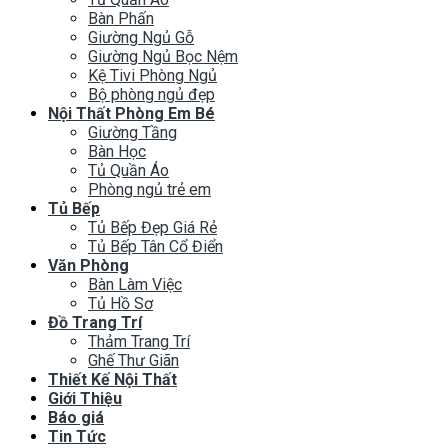
Bàn Phấn
Giường Ngủ Gỗ
Giường Ngủ Bọc Nệm
Kệ Tivi Phòng Ngủ
Bộ phòng ngủ đẹp
Nội Thất Phòng Em Bé
Giường Tầng
Bàn Học
Tủ Quần Áo
Phòng ngủ trẻ em
Tủ Bếp
Tủ Bếp Đẹp Giá Rẻ
Tủ Bếp Tân Cổ Điển
Văn Phòng
Bàn Làm Việc
Tủ Hồ Sơ
Đồ Trang Trí
Thảm Trang Trí
Ghế Thư Giãn
Thiết Kế Nội Thất
Giới Thiệu
Báo giá
Tin Tức