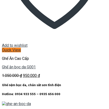
Add to wishlist
Quick View
Ghế Ăn Cao Cấp
Ghế ăn bọc da G001
Giá
Giá
1.050.000
₫
950.000
₫
gốc
hiện
là:
tại
Ghế nệm bọc da, chân sắt sơn tĩnh điện
1.050.000 ₫.
là:
950.000 ₫.
Hotline: 0934 933 555 – 0935 656 000