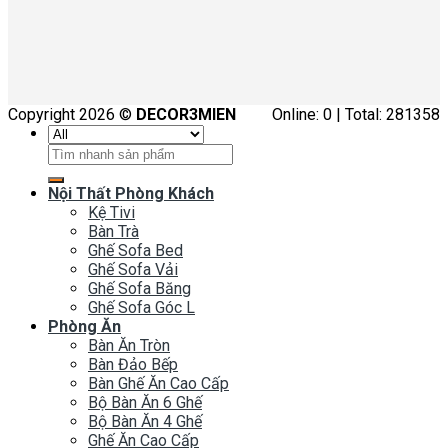
Copyright 2026 ©
DECOR3MIEN
Online: 0 | Total: 281358
Tìm
kiếm:
Nội Thất Phòng Khách
Kệ Tivi
Bàn Trà
Ghế Sofa Bed
Ghế Sofa Vải
Ghế Sofa Băng
Ghế Sofa Góc L
Phòng Ăn
Bàn Ăn Tròn
Bàn Đảo Bếp
Bàn Ghế Ăn Cao Cấp
Bộ Bàn Ăn 6 Ghế
Bộ Bàn Ăn 4 Ghế
Ghế Ăn Cao Cấp