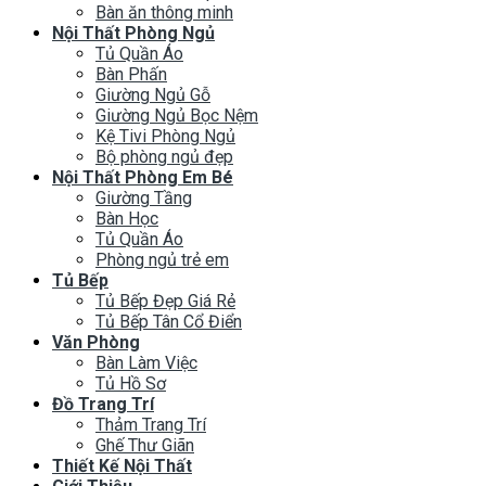
Bàn ăn thông minh
Nội Thất Phòng Ngủ
Tủ Quần Áo
Bàn Phấn
Giường Ngủ Gỗ
Giường Ngủ Bọc Nệm
Kệ Tivi Phòng Ngủ
Bộ phòng ngủ đẹp
Nội Thất Phòng Em Bé
Giường Tầng
Bàn Học
Tủ Quần Áo
Phòng ngủ trẻ em
Tủ Bếp
Tủ Bếp Đẹp Giá Rẻ
Tủ Bếp Tân Cổ Điển
Văn Phòng
Bàn Làm Việc
Tủ Hồ Sơ
Đồ Trang Trí
Thảm Trang Trí
Ghế Thư Giãn
Thiết Kế Nội Thất