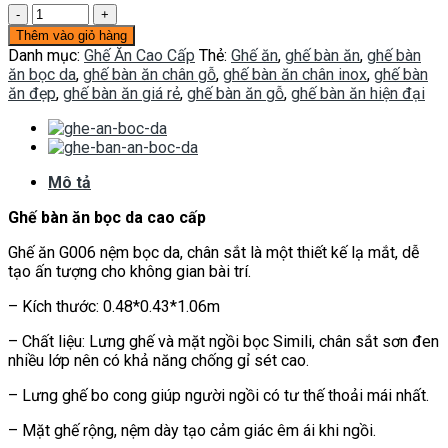
Ghế
ăn
Thêm vào giỏ hàng
bọc
Danh mục:
Ghế Ăn Cao Cấp
Thẻ:
Ghế ăn
,
ghế bàn ăn
,
ghế bàn
da
ăn bọc da
,
ghế bàn ăn chân gỗ
,
ghế bàn ăn chân inox
,
ghế bàn
G006
ăn đẹp
,
ghế bàn ăn giá rẻ
,
ghế bàn ăn gỗ
,
ghế bàn ăn hiện đại
số
lượng
Mô tả
Ghế bàn ăn bọc da cao cấp
Ghế ăn G006 nệm bọc da, chân sắt là một thiết kế lạ mắt, dễ
tạo ấn tượng cho không gian bài trí.
– Kích thước: 0.48*0.43*1.06m
– Chất liệu: Lưng ghế và mặt ngồi bọc Simili, chân sắt sơn đen
nhiều lớp nên có khả năng chống gỉ sét cao.
– Lưng ghế bo cong giúp người ngồi có tư thế thoải mái nhất.
– Mặt ghế rộng, nệm dày tạo cảm giác êm ái khi ngồi.