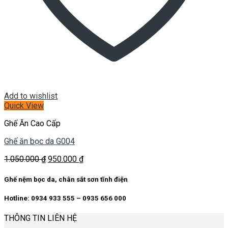
Add to wishlist
Quick View
Ghế Ăn Cao Cấp
Ghế ăn bọc da G004
Giá
Giá
1.050.000
₫
950.000
₫
gốc
hiện
là:
tại
Ghế nệm bọc da, chân sắt sơn tĩnh điện
1.050.000 ₫.
là:
950.000 ₫.
Hotline: 0934 933 555 – 0935 656 000
THÔNG TIN LIÊN HỆ