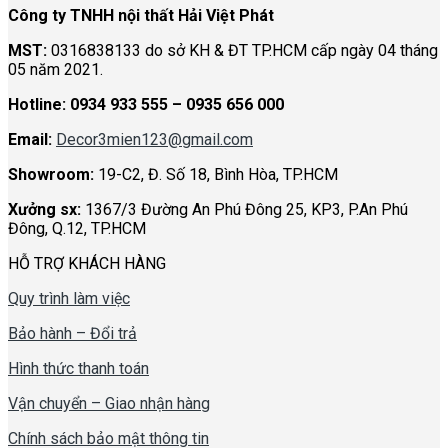
Công ty TNHH nội thất Hải Việt Phát
MST:
0316838133 do sở KH & ĐT TP.HCM cấp ngày 04 tháng
05 năm 2021.
Hotline:
0934 933 555 – 0935 656 000
Email:
Decor3mien123@gmail.com
Showroom:
19-C2, Đ. Số 18, Bình Hòa, TP.HCM
Xưởng sx:
1367/3 Đường An Phú Đông 25, KP3, P.An Phú
Đông, Q.12, TP.HCM
HỖ TRỢ KHÁCH HÀNG
Quy trình làm việc
Bảo hành – Đổi trả
Hình thức thanh toán
Vận chuyển – Giao nhận hàng
Chính sách bảo mật thông tin