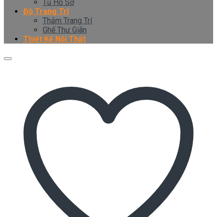
Tủ Hồ Sơ
Đồ Trang Trí
Thảm Trang Trí
Ghế Thư Giãn
Thiết Kế Nội Thất