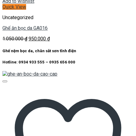
Add to wishlist
Quick View
Uncategorized
Ghế ăn bọc da GA016
Giá
Giá
1.050.000
₫
950.000
₫
gốc
hiện
là:
tại
Ghế nệm bọc da, chân sắt sơn tĩnh điện
1.050.000 ₫.
là:
950.000 ₫.
Hotline: 0934 933 555 – 0935 656 000