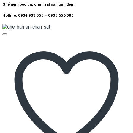
là:
tại
Ghế nệm bọc da, chân sắt sơn tĩnh điện
1.150.000 ₫.
là:
950.000 ₫.
Hotline: 0934 933 555 – 0935 656 000