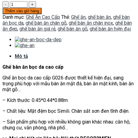
Ghế
ăn
Thêm vào giỏ hàng
bọc
Danh mục:
Ghế Ăn Cao Cấp
Thẻ:
Ghế ăn
,
ghế bàn ăn
,
ghế bàn
da
ăn bọc da
,
ghế bàn ăn chân gỗ
,
ghế bàn ăn chân inox
,
ghế bàn
G026
ăn đẹp
,
ghế bàn ăn giá rẻ
,
ghế bàn ăn gỗ
,
ghế bàn ăn hiện đại
số
lượng
Mô tả
Ghế bàn ăn bọc da cao cấp
Ghế ăn bọc da cao cấp G026 được thiết kế hiện đại, sang
trọng phù hợp với mẫu bàn ăn mặt đá, bàn ăn mặt kính, bàn ăn
mặt gỗ…
– Kích thước: 0.45*0.44*0.88m
– Chất liệu: Mặt đệm bọc Simili. Chân sắt sơn đen tĩnh điện.
– Sản phẩm phù hợp với nhiều không gian khác nhau: căn hộ,
chung cư, văn phòng, nhà phố…