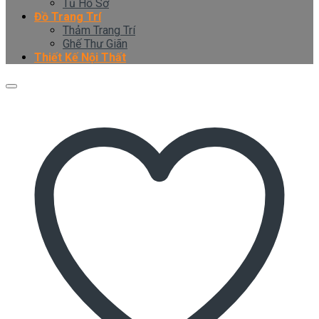
Tủ Hồ Sơ
Đồ Trang Trí
Thảm Trang Trí
Ghế Thư Giãn
Thiết Kế Nội Thất