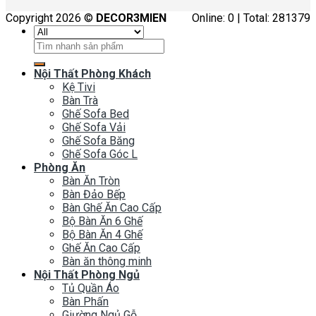
Copyright 2026 ©
DECOR3MIEN
Online: 0 | Total: 281379
Tìm
kiếm:
Nội Thất Phòng Khách
Kệ Tivi
Bàn Trà
Ghế Sofa Bed
Ghế Sofa Vải
Ghế Sofa Băng
Ghế Sofa Góc L
Phòng Ăn
Bàn Ăn Tròn
Bàn Đảo Bếp
Bàn Ghế Ăn Cao Cấp
Bộ Bàn Ăn 6 Ghế
Bộ Bàn Ăn 4 Ghế
Ghế Ăn Cao Cấp
Bàn ăn thông minh
Nội Thất Phòng Ngủ
Tủ Quần Áo
Bàn Phấn
Giường Ngủ Gỗ