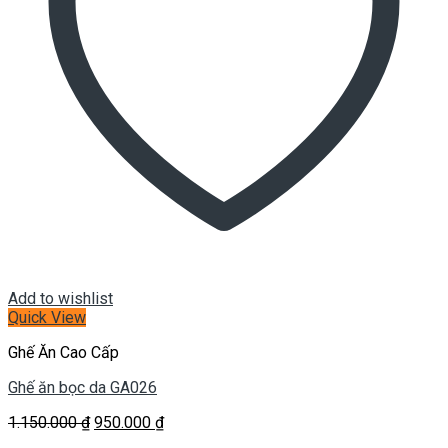
Add to wishlist
Quick View
Ghế Ăn Cao Cấp
Ghế ăn bọc da GA026
Giá
Giá
1.150.000
₫
950.000
₫
gốc
hiện