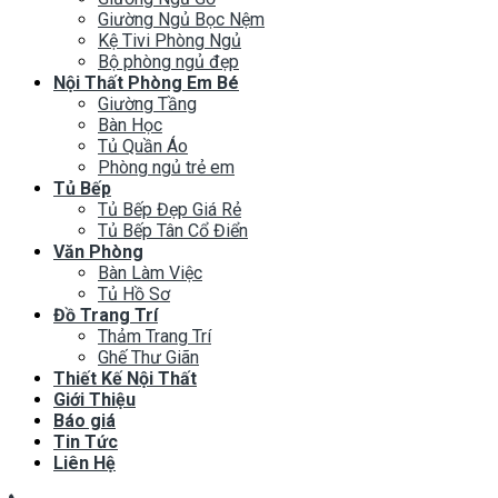
Giường Ngủ Bọc Nệm
Kệ Tivi Phòng Ngủ
Bộ phòng ngủ đẹp
Nội Thất Phòng Em Bé
Giường Tầng
Bàn Học
Tủ Quần Áo
Phòng ngủ trẻ em
Tủ Bếp
Tủ Bếp Đẹp Giá Rẻ
Tủ Bếp Tân Cổ Điển
Văn Phòng
Bàn Làm Việc
Tủ Hồ Sơ
Đồ Trang Trí
Thảm Trang Trí
Ghế Thư Giãn
Thiết Kế Nội Thất
Giới Thiệu
Báo giá
Tin Tức
Liên Hệ