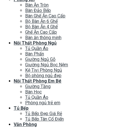
Bàn Ăn Tròn
Bàn Đảo Bếp
Bàn Ghế Ăn Cao Cấp
Bộ Bàn Ăn 6 Ghế
Bộ Bàn Ăn 4 Ghế
Ghế Ăn Cao Cấp
Bàn ăn thông minh
Nội Thất Phòng Ngủ
Tủ Quần Áo
Bàn Phấn
Giường Ngủ Gỗ
Giường Ngủ Bọc Nệm
Kệ Tivi Phòng Ngủ
Bộ phòng ngủ đẹp
Nội Thất Phòng Em Bé
Giường Tầng
Bàn Học
Tủ Quần Áo
Phòng ngủ trẻ em
Tủ Bếp
Tủ Bếp Đẹp Giá Rẻ
Tủ Bếp Tân Cổ Điển
Văn Phòng