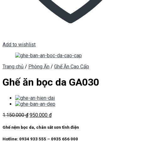
Add to wishlist
Trang chủ
/
Phòng Ăn
/
Ghế Ăn Cao Cấp
Ghế ăn bọc da GA030
Giá
Giá
1.150.000
₫
950.000
₫
gốc
hiện
là:
tại
Ghế nệm bọc da, chân sắt sơn tĩnh điện
1.150.000 ₫.
là:
950.000 ₫.
Hotline: 0934 933 555 – 0935 656 000