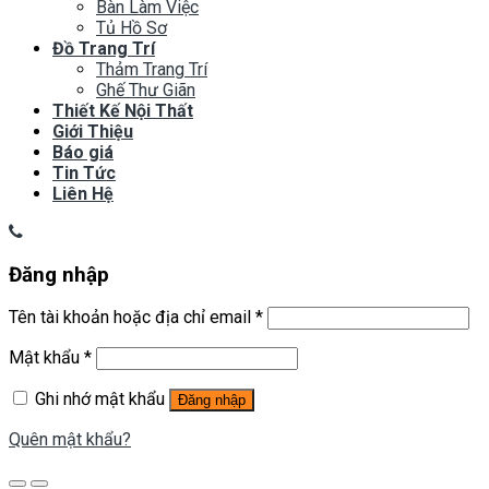
Bàn Làm Việc
Tủ Hồ Sơ
Đồ Trang Trí
Thảm Trang Trí
Ghế Thư Giãn
Thiết Kế Nội Thất
Giới Thiệu
Báo giá
Tin Tức
Liên Hệ
Đăng nhập
Tên tài khoản hoặc địa chỉ email
*
Mật khẩu
*
Ghi nhớ mật khẩu
Đăng nhập
Quên mật khẩu?