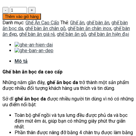
Ghế
ăn
Thêm vào giỏ hàng
bọc
Danh mục:
Ghế Ăn Cao Cấp
Thẻ:
Ghế ăn
,
ghế bàn ăn
,
ghế bàn
da
ăn bọc da
,
ghế bàn ăn chân gỗ
,
ghế bàn ăn chân inox
,
ghế bàn
GA030
ăn đẹp
,
ghế bàn ăn giá rẻ
,
ghế bàn ăn gỗ
,
ghế bàn ăn hiện đại
số
lượng
Mô tả
Ghế bàn ăn bọc da cao cấp
Những năm gần đây,
ghế ăn bọc da
trở thành một sản phẩm
được nhiều đối tượng khách hàng ưa thích và tin dùng.
Sở dĩ
ghế ăn bọc da
được nhiều người tin dùng vì nó có những
ưu điểm nổi bật:
Toàn bộ ghế ngồi và tựa lưng đều được phủ da và bọc
đệm mút êm ái, giúp bạn có những giây phút thư giãn
nhất.
Phần thân được nâng đỡ bằng 4 chân trụ được làm bằng