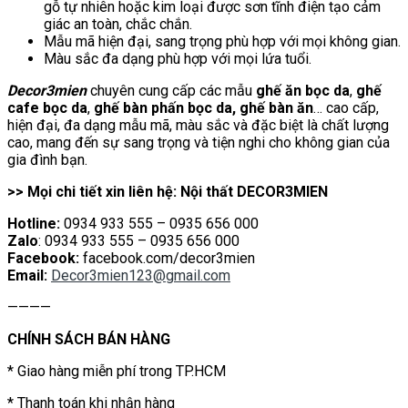
gỗ tự nhiên hoặc kim loại được sơn tĩnh điện tạo cảm
giác an toàn, chắc chắn.
Mẫu mã hiện đại, sang trọng phù hợp với mọi không gian.
Màu sắc đa dạng phù hợp với mọi lứa tuổi.
Decor3mien
chuyên cung cấp các mẫu
ghế ăn bọc da
,
ghế
cafe bọc da
,
ghế bàn phấn bọc da, ghế bàn ăn
… cao cấp,
hiện đại, đa dạng mẫu mã, màu sắc và đặc biệt là chất lượng
cao, mang đến sự sang trọng và tiện nghi cho không gian của
gia đình bạn.
>> Mọi chi tiết xin liên hệ: Nội thất DECOR3MIEN
Hotline:
0934 933 555 – 0935 656 000
Zalo
: 0934 933 555 – 0935 656 000
Facebook:
facebook.com/decor3mien
Email:
Decor3mien123@gmail.com
————
CHÍNH SÁCH BÁN HÀNG
* Giao hàng miễn phí trong TP.HCM
* Thanh toán khi nhận hàng