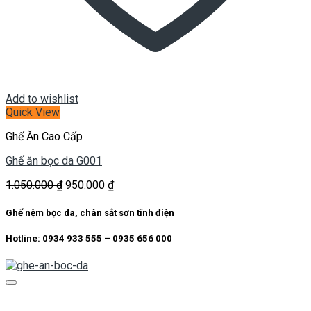
Add to wishlist
Quick View
Ghế Ăn Cao Cấp
Ghế ăn bọc da G001
Giá
Giá
1.050.000
₫
950.000
₫
gốc
hiện
là:
tại
Ghế nệm bọc da, chân sắt sơn tĩnh điện
1.050.000 ₫.
là:
950.000 ₫.
Hotline: 0934 933 555 – 0935 656 000