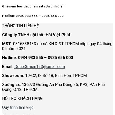
Ghế nệm bọc da, chân sắt sơn tĩnh điện
Hotline: 0934 933 555 – 0935 656 000
THÔNG TIN LIÊN HỆ
Công ty TNHH nội thất Hải Việt Phát
MST:
0316838133 do sở KH & ĐT TP.HCM cấp ngày 04 tháng
05 năm 2021.
Hotline:
0934 933 555 – 0935 656 000
Email:
Decor3mien123@gmail.com
Showroom:
19-C2, Đ. Số 18, Bình Hòa, TP.HCM
Xưởng sx:
1367/3 Đường An Phú Đông 25, KP3, P.An Phú
Đông, Q.12, TP.HCM
HỖ TRỢ KHÁCH HÀNG
Quy trình làm việc