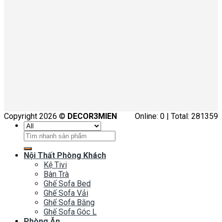
Copyright 2026 ©
DECOR3MIEN
Online: 0 | Total: 281359
Tìm
kiếm:
Nội Thất Phòng Khách
Kệ Tivi
Bàn Trà
Ghế Sofa Bed
Ghế Sofa Vải
Ghế Sofa Băng
Ghế Sofa Góc L
Phòng Ăn