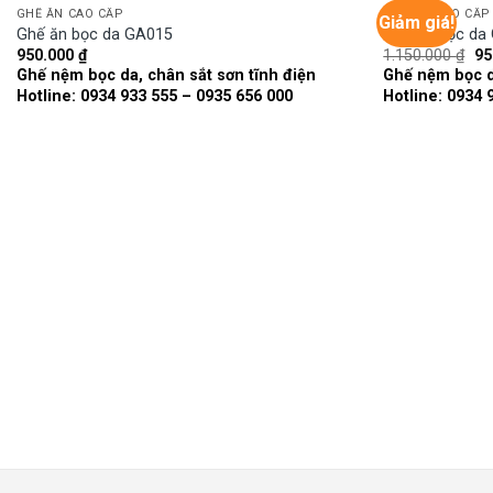
GHẾ ĂN CAO CẤP
GHẾ ĂN CAO CẤP
Giảm giá!
Ghế ăn bọc da GA015
Ghế ăn bọc da
Gi
950.000
₫
1.150.000
₫
95
Add to
gố
Ghế nệm bọc da, chân sắt sơn tĩnh điện
Ghế nệm bọc d
wishlist
là:
Hotline: 0934 933 555 – 0935 656 000
Hotline: 0934 
1.