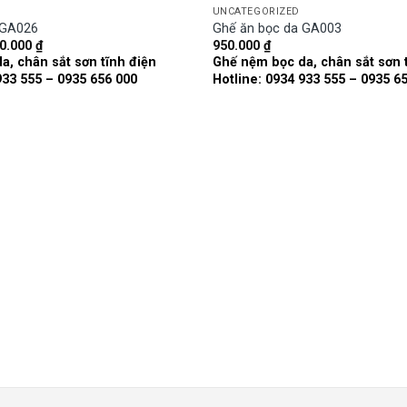
UNCATEGORIZED
 GA026
Ghế ăn bọc da GA003
á
Giá
0.000
₫
950.000
₫
Add to
c
hiện
a, chân sắt sơn tĩnh điện
Ghế nệm bọc da, chân sắt sơn 
wishlist
tại
933 555 – 0935 656 000
Hotline: 0934 933 555 – 0935 6
150.000 ₫.
là:
950.000 ₫.