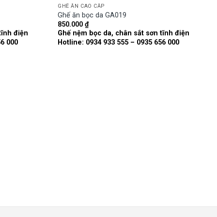
GHẾ ĂN CAO CẤP
Ghế ăn bọc da GA019
850.000
₫
Add to
Add to
tĩnh điện
Ghế nệm bọc da, chân sắt sơn tĩnh điện
wishlist
wishlist
56 000
Hotline: 0934 933 555 – 0935 656 000