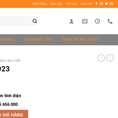
Giới Thiệu
Báo giá
Tin Tức
Liên Hệ
 PHÒNG
ĐỒ TRANG TRÍ
THIẾT KẾ NỘI THẤT
 ĂN CAO CẤP
023
n tĩnh điện
5 656 000
 GIỎ HÀNG