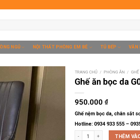
HÒNG NGỦ
NỘI THẤT PHÒNG EM BÉ
TỦ BẾP
VĂN
TRANG CHỦ
/
PHÒNG ĂN
/
GHẾ
Ghế ăn bọc da G
Add to
950.000
₫
wishlist
Ghế nệm bọc da, chân sắt sơ
Hotline: 0934 933 555 – 093
Ghế ăn bọc da G023 số lượng
THÊM VÀO