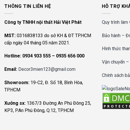
THÔNG TIN LIÊN HỆ
HỖ TRỢ KH
Công ty TNHH nội thất Hải Việt Phát
Quy trình làm 
MST:
0316838133 do sở KH & ĐT TP.HCM
Bảo hành – Đổ
cấp ngày 04 tháng 05 năm 2021.
Hình thức tha
Hotline:
0934 933 555 – 0935 656 000
Vận chuyển –
Email:
Decor3mien123@gmail.com
Chính sách bả
Showroom:
19-C2, Đ. Số 18, Bình Hòa,
TP.HCM
Xưởng sx:
1367/3 Đường An Phú Đông 25,
KP3, P.An Phú Đông, Q.12, TP.HCM