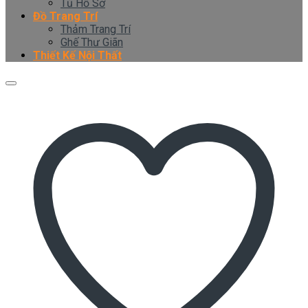
Tủ Hồ Sơ
Đồ Trang Trí
Thảm Trang Trí
Ghế Thư Giãn
Thiết Kế Nội Thất