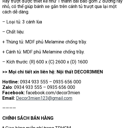
Ray trượt được thiết kế như 1 thanh dài bao gồm 2 đường ray
nhỏ, có thể giúp bánh xe gắn trên cánh tủ trượt qua lại một
cách dễ dàng.
– Loại tủ: 3 cánh lùa
– Chất liệu:
+ Thùng tủ: MDF phủ Melamine chống trầy.
+ Cánh tủ: MDF phủ Melamine chống trầy.
– Kích thước: (R) 600 x (C) 2600 x (D) 1600
>> Mọi chi tiết xin liên hệ: Nội thất DECOR3MIEN
Hotline:
0934 933 555 – 0935 656 000
Zalo
: 0934 933 555 – 0935 656 000
Facebook:
facebook.com/decor3mien
Email:
Decor3mien123@gmail.com
————
CHÍNH SÁCH BÁN HÀNG