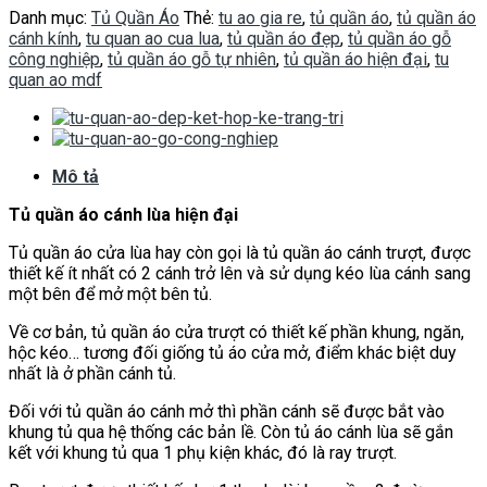
Danh mục:
Tủ Quần Áo
Thẻ:
tu ao gia re
,
tủ quần áo
,
tủ quần áo
cánh kính
,
tu quan ao cua lua
,
tủ quần áo đẹp
,
tủ quần áo gỗ
công nghiệp
,
tủ quần áo gỗ tự nhiên
,
tủ quần áo hiện đại
,
tu
quan ao mdf
Mô tả
Tủ quần áo cánh lùa hiện đại
Tủ quần áo cửa lùa hay còn gọi là tủ quần áo cánh trượt, được
thiết kế ít nhất có 2 cánh trở lên và sử dụng kéo lùa cánh sang
một bên để mở một bên tủ.
Về cơ bản, tủ quần áo cửa trượt có thiết kế phần khung, ngăn,
hộc kéo… tương đối giống tủ áo cửa mở, điểm khác biệt duy
nhất là ở phần cánh tủ.
Đối với tủ quần áo cánh mở thì phần cánh sẽ được bắt vào
khung tủ qua hệ thống các bản lề. Còn tủ áo cánh lùa sẽ gắn
kết với khung tủ qua 1 phụ kiện khác, đó là ray trượt.