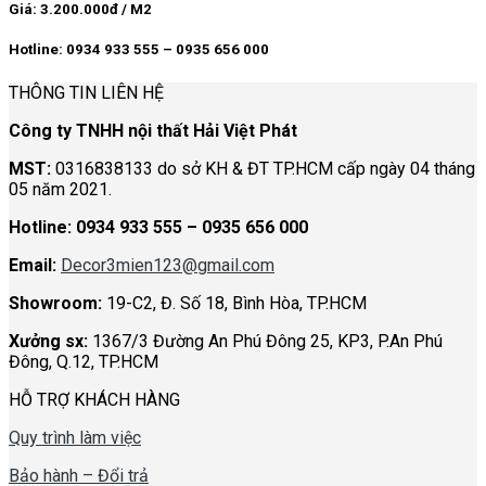
Giá: 3.200.000đ / M2
Hotline: 0934 933 555 – 0935 656 000
THÔNG TIN LIÊN HỆ
Công ty TNHH nội thất Hải Việt Phát
MST:
0316838133 do sở KH & ĐT TP.HCM cấp ngày 04 tháng
05 năm 2021.
Hotline:
0934 933 555 – 0935 656 000
Email:
Decor3mien123@gmail.com
Showroom:
19-C2, Đ. Số 18, Bình Hòa, TP.HCM
Xưởng sx:
1367/3 Đường An Phú Đông 25, KP3, P.An Phú
Đông, Q.12, TP.HCM
HỖ TRỢ KHÁCH HÀNG
Quy trình làm việc
Bảo hành – Đổi trả