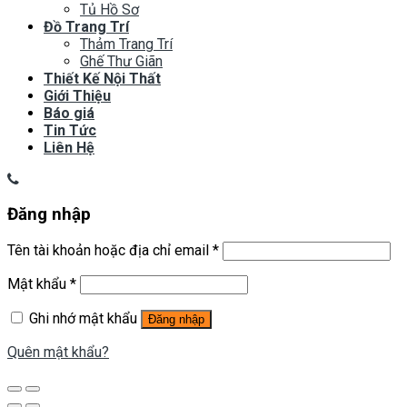
Tủ Hồ Sơ
Đồ Trang Trí
Thảm Trang Trí
Ghế Thư Giãn
Thiết Kế Nội Thất
Giới Thiệu
Báo giá
Tin Tức
Liên Hệ
Đăng nhập
Tên tài khoản hoặc địa chỉ email
*
Mật khẩu
*
Ghi nhớ mật khẩu
Đăng nhập
Quên mật khẩu?