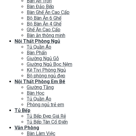
Bàn Ăn Tròn
Bàn Đảo Bếp
Bàn Ghế Ăn Cao Cấp
Bộ Bàn Ăn 6 Ghế
Bộ Bàn Ăn 4 Ghế
Ghế Ăn Cao Cấp
Bàn ăn thông minh
Nội Thất Phòng Ngủ
Tủ Quần Áo
Bàn Phấn
Giường Ngủ Gỗ
Giường Ngủ Bọc Nệm
Kệ Tivi Phòng Ngủ
Bộ phòng ngủ đẹp
Nội Thất Phòng Em Bé
Giường Tầng
Bàn Học
Tủ Quần Áo
Phòng ngủ trẻ em
Tủ Bếp
Tủ Bếp Đẹp Giá Rẻ
Tủ Bếp Tân Cổ Điển
Văn Phòng
Bàn Làm Việc