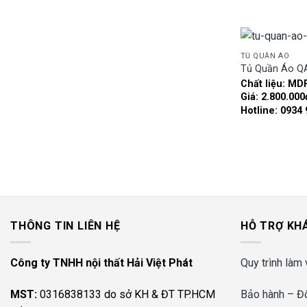
TỦ QUẦN ÁO
Tủ Quần Áo Q
Chất liệu: MD
Giá: 2.800.000
Hotline: 0934
THÔNG TIN LIÊN HỆ
HỖ TRỢ KH
Công ty TNHH nội thất Hải Việt Phát
Quy trình làm 
MST:
0316838133 do sở KH & ĐT TP.HCM
Bảo hành – Đổ