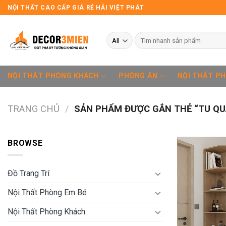
Skip
NỘI THẤT CAO CẤP GIÁ RẺ HẢI VIỆT PHÁT
to
content
Tìm
kiếm:
NỘI THẤT PHÒNG KHÁCH
PHÒNG ĂN
NỘI THẤT P
TRANG CHỦ
/
SẢN PHẨM ĐƯỢC GẮN THẺ “TU QU
BROWSE
Đồ Trang Trí
Nội Thất Phòng Em Bé
Nội Thất Phòng Khách