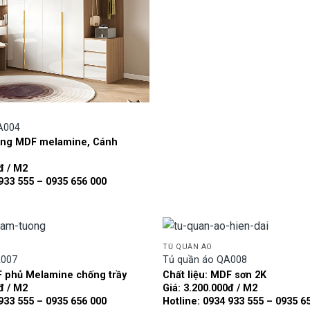
A004
hùng MDF melamine, Cánh
đ / M2
 933 555 – 0935 656 000
TỦ QUẦN ÁO
A007
Tủ quần áo QA008
F phủ Melamine chống trầy
Chất liệu: MDF sơn 2K
Add to
đ / M2
Giá: 3.200.000đ / M2
wishlist
 933 555 – 0935 656 000
Hotline: 0934 933 555 – 0935 6