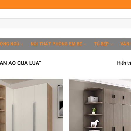
HÒNG NGỦ
NỘI THẤT PHÒNG EM BÉ
TỦ BẾP
VĂN
AN AO CUA LUA”
Hiển t
Add to
wishlist