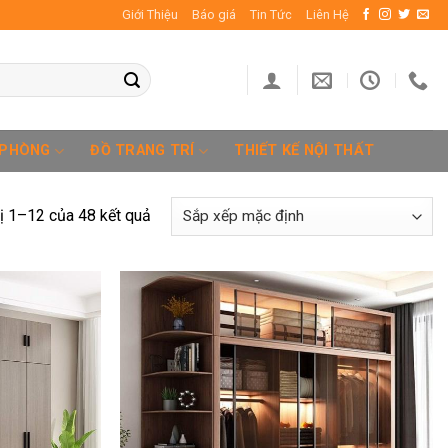
Giới Thiệu
Báo giá
Tin Tức
Liên Hệ
 PHÒNG
ĐỒ TRANG TRÍ
THIẾT KẾ NỘI THẤT
hị 1–12 của 48 kết quả
Add to
Add to
wishlist
wishlist