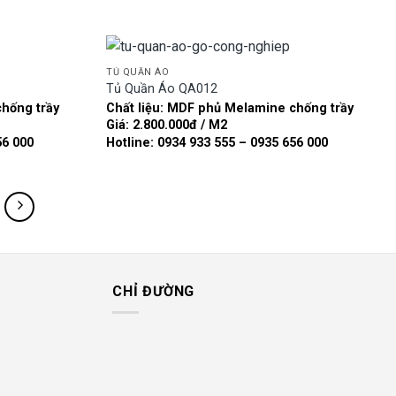
TỦ QUẦN ÁO
Tủ Quần Áo QA012
chống trầy
Chất liệu: MDF phủ Melamine chống trầy
Add to
Add to
Giá: 2.800.000đ / M2
wishlist
wishlist
56 000
Hotline: 0934 933 555 – 0935 656 000
CHỈ ĐƯỜNG