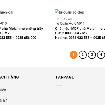
TỦ QUẦN ÁO
A010
Tủ Quần Áo QA011
F phủ Melamine chống trầy
Chất liệu: MDF phủ Melamine 
Add to
đ / M2
Giá: 2.800.000đ / M2
wishlist
 933 555 – 0935 656 000
Hotline: 0934 933 555 – 0935 6
1
2
3
4
ÁCH HÀNG
FANPAGE
việc
i trả