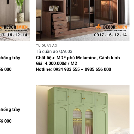
TỦ QUẦN ÁO
Tủ quần áo QA003
chống trầy
Chất liệu: MDF phủ Melamine, Cánh kính
Giá: 4.000.000đ / M2
56 000
Hotline: 0934 933 555 – 0935 656 000
chống trầy
Add to
Add to
wishlist
wishlist
56 000