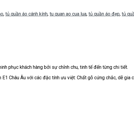
áo
,
tủ quần áo cánh kính
,
tu quan ao cua lua
,
tủ quần áo đẹp
,
tủ qu
nh phục khách hàng bởi sự chỉnh chu, tinh tế đến từng chi tiết.
 Châu Âu với các đặc tính ưu việt: Chất gỗ cứng chắc, dễ gia cô