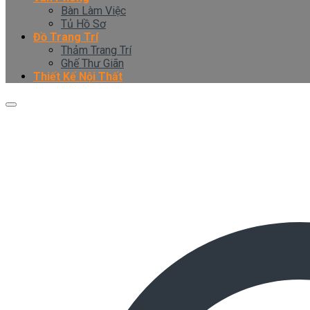
Bàn Làm Việc
Tủ Hồ Sơ
Đồ Trang Trí
Thảm Trang Trí
Ghế Thư Giãn
Thiết Kế Nội Thất