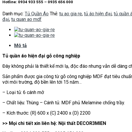
Hotline: 0934 933 555 – 0935 656 000
Danh mục:
Tủ Quần Áo
Thẻ:
tu ao gia re
,
tủ áo hiện đại
,
tủ quần 
đại
,
tu quan ao mdf
Mô tả
Tủ quần áo hiện đại gỗ công nghiệp
Đây không phải là thiết kế mới lạ, độc đáo nhưng vẫn dễ dàng chi
Sản phẩm được gia công từ gỗ công nghiệp MDF đạt tiêu chuẩn E1
với môi trường, độ bền lên tới 15 năm…
– Loại tủ: 6 cánh mở
– Chất liệu: Thùng – Cánh tủ: MDF phủ Melamine chống trầy.
– Kích thước: (R) 600 x (C) 2400 x (D) 2200
>> Mọi chi tiết xin liên hệ: Nội thất DECOR3MIEN