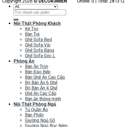
Copyright 2026 ©
DECOR3MIEN
Online: 0 | Total: 281312
Tìm
kiếm:
Nội Thất Phòng Khách
Kệ Tivi
Bàn Trà
Ghế Sofa Bed
Ghế Sofa Vải
Ghế Sofa Băng
Ghế Sofa Góc L
Phòng Ăn
Bàn Ăn Tròn
Bàn Đảo Bếp
Bàn Ghế Ăn Cao Cấp
Bộ Bàn Ăn 6 Ghế
Bộ Bàn Ăn 4 Ghế
Ghế Ăn Cao Cấp
Bàn ăn thông minh
Nội Thất Phòng Ngủ
Tủ Quần Áo
Bàn Phấn
Giường Ngủ Gỗ
Giường Ngủ Bọc Nệm