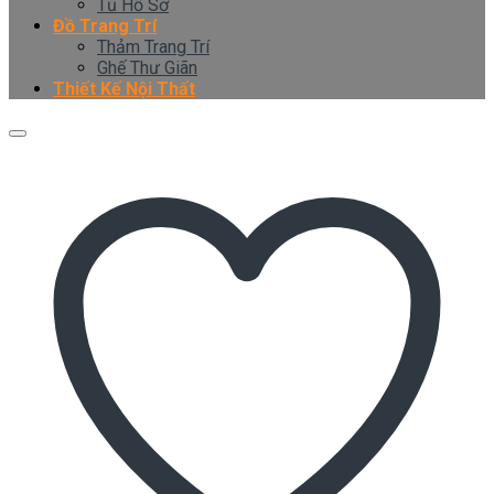
Tủ Hồ Sơ
Đồ Trang Trí
Thảm Trang Trí
Ghế Thư Giãn
Thiết Kế Nội Thất