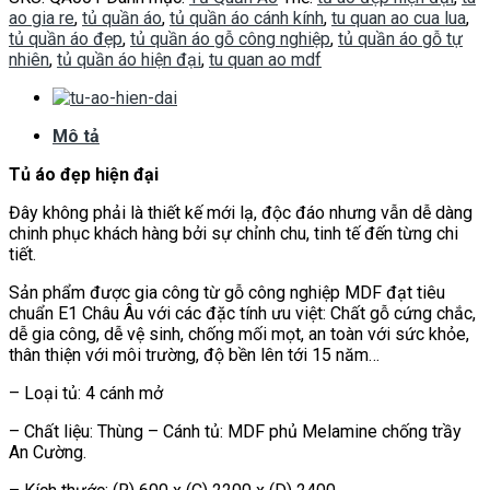
ao gia re
,
tủ quần áo
,
tủ quần áo cánh kính
,
tu quan ao cua lua
,
tủ quần áo đẹp
,
tủ quần áo gỗ công nghiệp
,
tủ quần áo gỗ tự
nhiên
,
tủ quần áo hiện đại
,
tu quan ao mdf
Mô tả
Tủ áo đẹp hiện đại
Đây không phải là thiết kế mới lạ, độc đáo nhưng vẫn dễ dàng
chinh phục khách hàng bởi sự chỉnh chu, tinh tế đến từng chi
tiết.
Sản phẩm được gia công từ gỗ công nghiệp MDF đạt tiêu
chuẩn E1 Châu Âu với các đặc tính ưu việt: Chất gỗ cứng chắc,
dễ gia công, dễ vệ sinh, chống mối mọt, an toàn với sức khỏe,
thân thiện với môi trường, độ bền lên tới 15 năm…
– Loại tủ: 4 cánh mở
– Chất liệu: Thùng – Cánh tủ: MDF phủ Melamine chống trầy
An Cường.