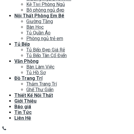
Kệ Tivi Phòng Ngủ
Bộ phòng ngủ đẹp
Nội Thất Phòng Em Bé
Giường Tầng
Bàn Học
Tủ Quần Áo
Phòng ngủ trẻ em
Tủ Bếp
Tủ Bếp Đẹp Giá Rẻ
Tủ Bếp Tân Cổ Điển
Văn Phòng
Bàn Làm Việc
Tủ Hồ Sơ
Đồ Trang Trí
Thảm Trang Trí
Ghế Thư Giãn
Thiết Kế Nội Thất
Giới Thiệu
Báo giá
Tin Tức
Liên Hệ