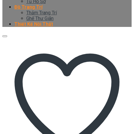
Tủ Hồ Sơ
Đồ Trang Trí
Thảm Trang Trí
Ghế Thư Giãn
Thiết Kế Nội Thất