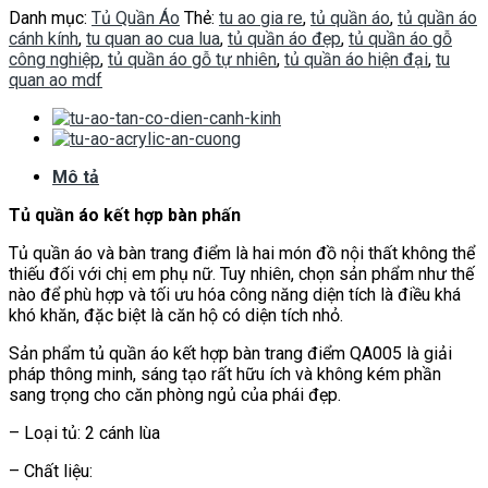
Danh mục:
Tủ Quần Áo
Thẻ:
tu ao gia re
,
tủ quần áo
,
tủ quần áo
cánh kính
,
tu quan ao cua lua
,
tủ quần áo đẹp
,
tủ quần áo gỗ
công nghiệp
,
tủ quần áo gỗ tự nhiên
,
tủ quần áo hiện đại
,
tu
quan ao mdf
Mô tả
Tủ quần áo kết hợp bàn phấn
Tủ quần áo và bàn trang điểm là hai món đồ nội thất không thể
thiếu đối với chị em phụ nữ. Tuy nhiên, chọn sản phẩm như thế
nào để phù hợp và tối ưu hóa công năng diện tích là điều khá
khó khăn, đặc biệt là căn hộ có diện tích nhỏ.
Sản phẩm tủ quần áo kết hợp bàn trang điểm QA005 là giải
pháp thông minh, sáng tạo rất hữu ích và không kém phần
sang trọng cho căn phòng ngủ của phái đẹp.
– Loại tủ: 2 cánh lùa
– Chất liệu: