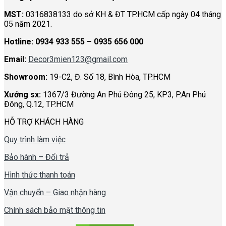
MST:
0316838133 do sở KH & ĐT TP.HCM cấp ngày 04 tháng
05 năm 2021.
Hotline:
0934 933 555 – 0935 656 000
Email:
Decor3mien123@gmail.com
Showroom:
19-C2, Đ. Số 18, Bình Hòa, TP.HCM
Xưởng sx:
1367/3 Đường An Phú Đông 25, KP3, P.An Phú
Đông, Q.12, TP.HCM
HỖ TRỢ KHÁCH HÀNG
Quy trình làm việc
Bảo hành – Đổi trả
Hình thức thanh toán
Vận chuyển – Giao nhận hàng
Chính sách bảo mật thông tin