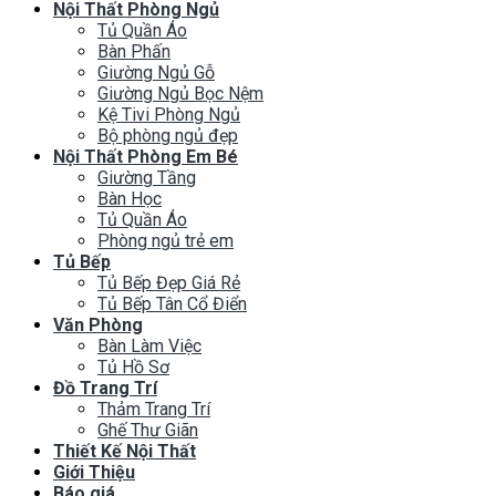
Nội Thất Phòng Ngủ
Tủ Quần Áo
Bàn Phấn
Giường Ngủ Gỗ
Giường Ngủ Bọc Nệm
Kệ Tivi Phòng Ngủ
Bộ phòng ngủ đẹp
Nội Thất Phòng Em Bé
Giường Tầng
Bàn Học
Tủ Quần Áo
Phòng ngủ trẻ em
Tủ Bếp
Tủ Bếp Đẹp Giá Rẻ
Tủ Bếp Tân Cổ Điển
Văn Phòng
Bàn Làm Việc
Tủ Hồ Sơ
Đồ Trang Trí
Thảm Trang Trí
Ghế Thư Giãn
Thiết Kế Nội Thất
Giới Thiệu
Báo giá