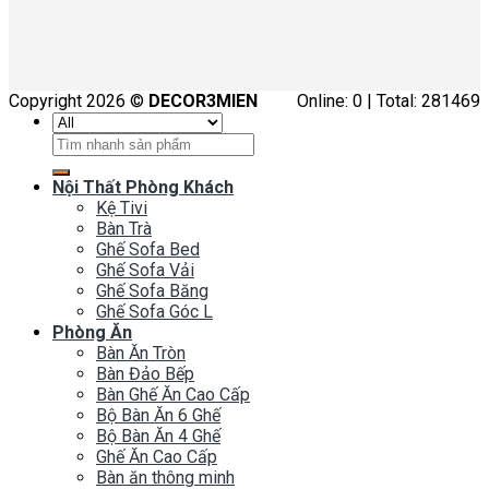
Copyright 2026 ©
DECOR3MIEN
Online: 0 | Total: 281469
Tìm
kiếm:
Nội Thất Phòng Khách
Kệ Tivi
Bàn Trà
Ghế Sofa Bed
Ghế Sofa Vải
Ghế Sofa Băng
Ghế Sofa Góc L
Phòng Ăn
Bàn Ăn Tròn
Bàn Đảo Bếp
Bàn Ghế Ăn Cao Cấp
Bộ Bàn Ăn 6 Ghế
Bộ Bàn Ăn 4 Ghế
Ghế Ăn Cao Cấp
Bàn ăn thông minh