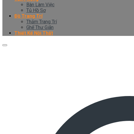
Bàn Làm Việc
Tủ Hồ Sơ
Đồ Trang Trí
Thảm Trang Trí
Ghế Thư Giãn
Thiết Kế Nội Thất