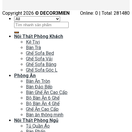
Copyright 2026 ©
DECOR3MIEN
Online: 0 | Total: 281480
Tìm
kiếm:
Nội Thất Phòng Khách
Kệ Tivi
Bàn Trà
Ghế Sofa Bed
Ghế Sofa Vải
Ghế Sofa Băng
Ghế Sofa Góc L
Phòng Ăn
Bàn Ăn Tròn
Bàn Đảo Bếp
Bàn Ghế Ăn Cao Cấp
Bộ Bàn Ăn 6 Ghế
Bộ Bàn Ăn 4 Ghế
Ghế Ăn Cao Cấp
Bàn ăn thông minh
Nội Thất Phòng Ngủ
Tủ Quần Áo
Bàn Phấn