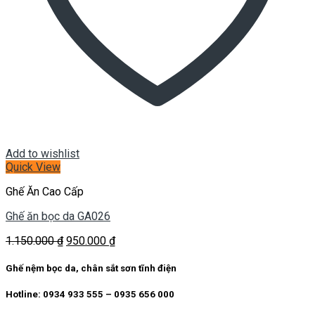
Add to wishlist
Quick View
Ghế Ăn Cao Cấp
Ghế ăn bọc da GA026
Giá
Giá
1.150.000
₫
950.000
₫
gốc
hiện
là:
tại
Ghế nệm bọc da, chân sắt sơn tĩnh điện
1.150.000 ₫.
là:
950.000 ₫.
Hotline: 0934 933 555 – 0935 656 000