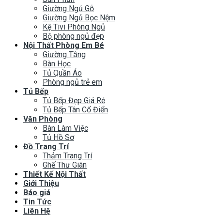
Giường Ngủ Gỗ
Giường Ngủ Bọc Nệm
Kệ Tivi Phòng Ngủ
Bộ phòng ngủ đẹp
Nội Thất Phòng Em Bé
Giường Tầng
Bàn Học
Tủ Quần Áo
Phòng ngủ trẻ em
Tủ Bếp
Tủ Bếp Đẹp Giá Rẻ
Tủ Bếp Tân Cổ Điển
Văn Phòng
Bàn Làm Việc
Tủ Hồ Sơ
Đồ Trang Trí
Thảm Trang Trí
Ghế Thư Giãn
Thiết Kế Nội Thất
Giới Thiệu
Báo giá
Tin Tức
Liên Hệ