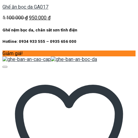
Ghế ăn bọc da GA017
Giá
Giá
1.100.000
₫
950.000
₫
gốc
hiện
là:
tại
Ghế nệm bọc da, chân sắt sơn tĩnh điện
1.100.000 ₫.
là:
950.000 ₫.
Hotline: 0934 933 555 – 0935 656 000
Giảm giá!