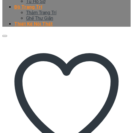
Tủ Hồ Sơ
Đồ Trang Trí
Thảm Trang Trí
Ghế Thư Giãn
Thiết Kế Nội Thất