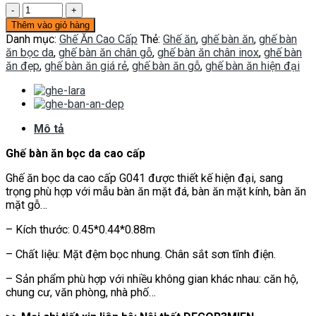
Ghế
ăn
Thêm vào giỏ hàng
bọc
Danh mục:
Ghế Ăn Cao Cấp
Thẻ:
Ghế ăn
,
ghế bàn ăn
,
ghế bàn
da
ăn bọc da
,
ghế bàn ăn chân gỗ
,
ghế bàn ăn chân inox
,
ghế bàn
G041
ăn đẹp
,
ghế bàn ăn giá rẻ
,
ghế bàn ăn gỗ
,
ghế bàn ăn hiện đại
số
lượng
Mô tả
Ghế bàn ăn bọc da cao cấp
Ghế ăn bọc da cao cấp G041 được thiết kế hiện đại, sang
trọng phù hợp với mẫu bàn ăn mặt đá, bàn ăn mặt kính, bàn ăn
mặt gỗ…
– Kích thước: 0.45*0.44*0.88m
– Chất liệu: Mặt đệm bọc nhung. Chân sắt sơn tĩnh điện.
– Sản phẩm phù hợp với nhiều không gian khác nhau: căn hộ,
chung cư, văn phòng, nhà phố…