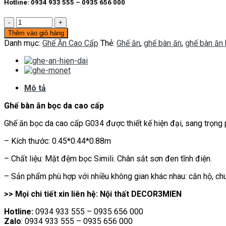
Hotline: 0934 933 555 – 0935 656 000
Ghế
ăn
Thêm vào giỏ hàng
bọc
Danh mục:
Ghế Ăn Cao Cấp
Thẻ:
Ghế ăn
,
ghế bàn ăn
,
ghế bàn ăn
da
G034
số
lượng
Mô tả
Ghế bàn ăn bọc da cao cấp
Ghế ăn bọc da cao cấp G034 được thiết kế hiện đại, sang trọng
– Kích thước: 0.45*0.44*0.88m
– Chất liệu: Mặt đệm bọc Simili. Chân sắt sơn đen tĩnh điện.
– Sản phẩm phù hợp với nhiều không gian khác nhau: căn hộ, ch
>> Mọi chi tiết xin liên hệ: Nội thất DECOR3MIEN
Hotline:
0934 933 555 – 0935 656 000
Zalo
: 0934 933 555 – 0935 656 000