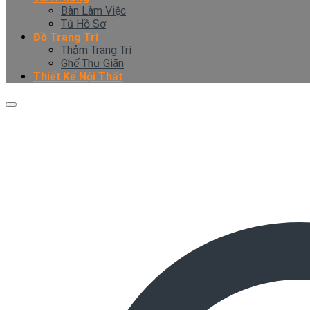
Bàn Làm Việc
Tủ Hồ Sơ
Đồ Trang Trí
Thảm Trang Trí
Ghế Thư Giãn
Thiết Kế Nội Thất