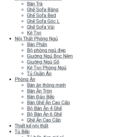
Bàn Trà
Ghế Sofa Băng
Ghế Sofa Bed
Ghế Sofa Góc L
Ghế Sofa Vải
Kệ Tivi
Nội Thất Phòng Ngủ
Bàn Phấn
Bộ phòng ngủ đẹp
Giường Ngủ Bọc Nệm
Giường Ngủ Gỗ
Kệ Tivi Phòng Ngủ
Tủ Quần Áo
Phòng Ăn
Bàn ăn thông minh
Bàn Ăn Tròn
Bàn Đảo Bếp
Bàn Ghế Ăn Cao Cấp
Bộ Bàn Ăn 4 Ghế
Bộ Bàn Ăn 6 Ghế
Ghế Ăn Cao Cấp
Thiết kế nội thất
Tủ Bếp