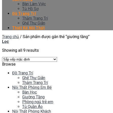
Bàn Làm Việc
Tủ Hồ Sơ
Đồ Trang Trí
Thảm Trang Trí
Ghế Thư Giãn
Thiết Kế Nội Thất
Trang chủ
/
Sản phẩm được gắn thẻ “giường tầng”
Lọc
Showing all 9 results
Browse
Đồ Trang Trí
Ghế Thư Giãn
Thảm Trang Trí
Nội Thất Phòng Em Bé
Bàn Học
Giường Tầng
Phòng ngủ trẻ em
Tủ Quần Áo
Nội Thất Phòng Khách