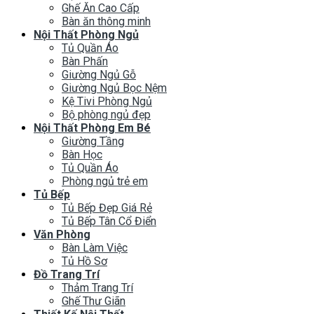
Ghế Ăn Cao Cấp
Bàn ăn thông minh
Nội Thất Phòng Ngủ
Tủ Quần Áo
Bàn Phấn
Giường Ngủ Gỗ
Giường Ngủ Bọc Nệm
Kệ Tivi Phòng Ngủ
Bộ phòng ngủ đẹp
Nội Thất Phòng Em Bé
Giường Tầng
Bàn Học
Tủ Quần Áo
Phòng ngủ trẻ em
Tủ Bếp
Tủ Bếp Đẹp Giá Rẻ
Tủ Bếp Tân Cổ Điển
Văn Phòng
Bàn Làm Việc
Tủ Hồ Sơ
Đồ Trang Trí
Thảm Trang Trí
Ghế Thư Giãn