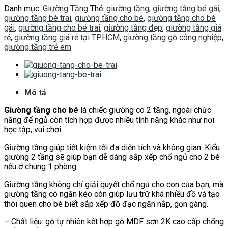
Danh mục:
Giường Tầng
Thẻ:
giường tầng
,
giường tầng bé gái
,
giường tầng bé trai
,
giường tầng cho bé
,
giường tầng cho bé
gái
,
giường tầng cho bé trai
,
giường tầng đẹp
,
giường tầng giá
rẻ
,
giường tầng giá rẻ tại TPHCM
,
giường tầng gỗ công nghiệp
,
giường tầng trẻ em
Mô tả
Giường tầng cho bé
là chiếc giường có 2 tầng, ngoài chức
năng để ngủ còn tích hợp được nhiều tính năng khác như nơi
học tập, vui chơi.
Giường tầng giúp tiết kiệm tối đa diện tích và không gian. Kiểu
giường 2 tầng sẽ giúp bạn dễ dàng sắp xếp chổ ngủ cho 2 bé
nếu ở chung 1 phòng.
Giường tầng không chỉ giải quyết chổ ngủ cho con của bạn, mà
giường tầng có ngăn kéo còn giúp lưu trữ khá nhiều đồ và tạo
thói quen cho bé biết sắp xếp đồ đạc ngăn nắp, gọn gàng.
– Chất liệu: gỗ tự nhiên kết hợp gỗ MDF sơn 2K cao cấp chống