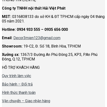
Công ty TNHH nội thất Hải Việt Phát
MST:
0316838133 do sở KH & ĐT TP.HCM cấp ngày 04 tháng
05 năm 2021.
Hotline:
0934 933 555 – 0935 656 000
Email:
Decor3mien123@gmail.com
Showroom:
19-C2, Đ. Số 18, Bình Hòa, TP.HCM
Xưởng sx:
1367/3 Đường An Phú Đông 25, KP3, P.An Phú
Đông, Q.12, TP.HCM
HỖ TRỢ KHÁCH HÀNG
Quy trình làm việc
Bảo hành – Đổi trả
Hình thức thanh toán
Vận chuyển – Giao nhận hàng