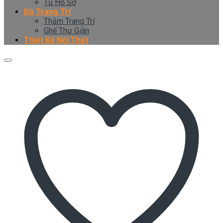
Tủ Hồ Sơ
Đồ Trang Trí
Thảm Trang Trí
Ghế Thư Giãn
Thiết Kế Nội Thất