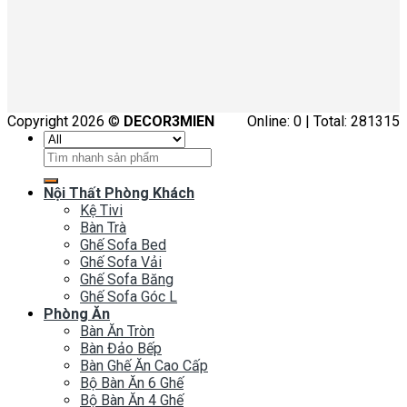
Copyright 2026 ©
DECOR3MIEN
Online: 0 | Total: 281315
Tìm
kiếm:
Nội Thất Phòng Khách
Kệ Tivi
Bàn Trà
Ghế Sofa Bed
Ghế Sofa Vải
Ghế Sofa Băng
Ghế Sofa Góc L
Phòng Ăn
Bàn Ăn Tròn
Bàn Đảo Bếp
Bàn Ghế Ăn Cao Cấp
Bộ Bàn Ăn 6 Ghế
Bộ Bàn Ăn 4 Ghế