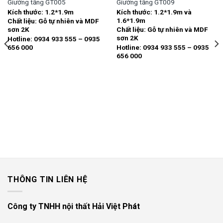
Giường tầng GT005
Giường tầng GT009
Kích thước:
1.2*1.9m
Kích thước:
1.2*1.9m và
Add to
Add to
1.6*1.9m
Chất liệu:
Gỗ tự nhiên và MDF
wishlist
wishlist
sơn 2K
Chất liệu:
Gỗ tự nhiên và MDF
sơn 2K
Hotline: 0934 933 555 – 0935
656 000
Hotline: 0934 933 555 – 0935
656 000
THÔNG TIN LIÊN HỆ
Công ty TNHH nội thất Hải Việt Phát