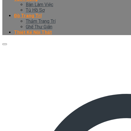
Bàn Làm Việc
Tủ Hồ Sơ
Đồ Trang Trí
Thảm Trang Trí
Ghế Thư Giãn
Thiết Kế Nội Thất