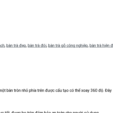
ách
,
bàn trà đẹp
,
bàn trà đôi
,
bàn trà gỗ công nghiệp
,
bàn trà hiện đ
ột bàn tròn nhỏ phía trên được cấu tạo có thể xoay 360 độ. Đây l
ực tốt, được bo tròn đảm bảo an toàn cho người sử dụng.