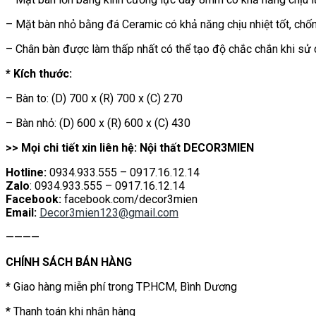
– Mặt bàn nhỏ bằng đá Ceramic có khả năng chịu nhiệt tốt, chống
– Chân bàn được làm thấp nhất có thể tạo độ chắc chắn khi sử 
* Kích thước:
– Bàn to: (D) 700 x (R) 700 x (C) 270
– Bàn nhỏ: (D) 600 x (R) 600 x (C) 430
>> Mọi chi tiết xin liên hệ: Nội thất DECOR3MIEN
Hotline:
0934.933.555 – 0917.16.12.14
Zalo
: 0934.933.555 – 0917.16.12.14
Facebook:
facebook.com/decor3mien
Email:
Decor3mien123@gmail.com
————
CHÍNH SÁCH BÁN HÀNG
* Giao hàng miễn phí trong TP.HCM, Bình Dương
* Thanh toán khi nhận hàng