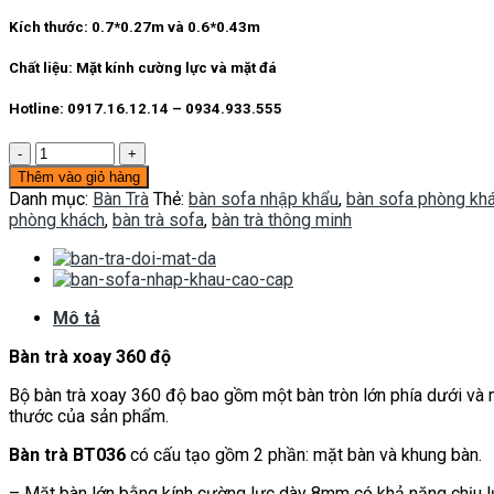
Kích thước: 0.7*0.27m và 0.6*0.43m
Chất liệu: Mặt kính cường lực và mặt đá
Hotline: 0917.16.12.14 – 0934.933.555
Bàn
trà
Thêm vào giỏ hàng
BT036
Danh mục:
Bàn Trà
Thẻ:
bàn sofa nhập khẩu
,
bàn sofa phòng kh
số
phòng khách
,
bàn trà sofa
,
bàn trà thông minh
lượng
Mô tả
Bàn trà xoay 360 độ
Bộ bàn trà xoay 360 độ bao gồm một bàn tròn lớn phía dưới và m
thước của sản phẩm.
Bàn trà BT036
có cấu tạo gồm 2 phần: mặt bàn và khung bàn.
– Mặt bàn lớn bằng kính cường lực dày 8mm có khả năng chịu l