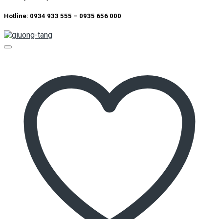
Add to wishlist
Quick View
Giường Tầng
Giường tầng GT007
Kích thước:
1.2*1.9m
Chất liệu:
Gỗ tự nhiên và MDF sơn 2K
Hotline: 0934 933 555 – 0935 656 000
THÔNG TIN LIÊN HỆ