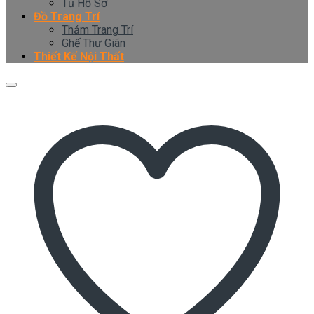
Tủ Hồ Sơ
Đồ Trang Trí
Thảm Trang Trí
Ghế Thư Giãn
Thiết Kế Nội Thất