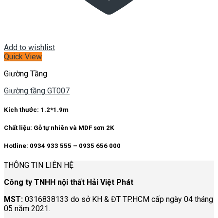
Công ty TNHH nội thất Hải Việt Phát
MST:
0316838133 do sở KH & ĐT TP.HCM cấp ngày 04 tháng
05 năm 2021.
Hotline:
0934 933 555 – 0935 656 000
Email:
Decor3mien123@gmail.com
Showroom:
19-C2, Đ. Số 18, Bình Hòa, TP.HCM
Xưởng sx:
1367/3 Đường An Phú Đông 25, KP3, P.An Phú
Đông, Q.12, TP.HCM
HỖ TRỢ KHÁCH HÀNG
Quy trình làm việc
Bảo hành – Đổi trả
Hình thức thanh toán
Vận chuyển – Giao nhận hàng