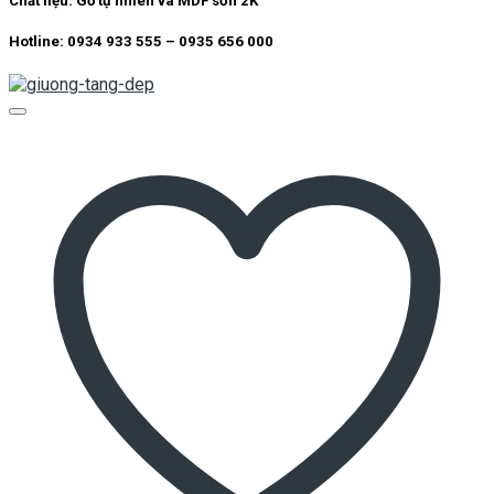
Add to wishlist
Quick View
Giường Tầng
Giường tầng GT004
Kích thước:
1.2*1.9m
Chất liệu:
Gỗ tự nhiên và MDF sơn 2K
Hotline: 0934 933 555 – 0935 656 000