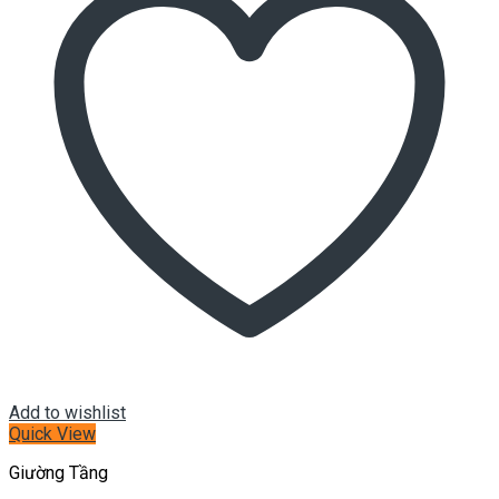
Add to wishlist
Quick View
Giường Tầng
Giường tầng GT008
Kích thước:
1.2*1.9m
Chất liệu:
Gỗ tự nhiên và MDF sơn 2K
Hotline: 0934 933 555 – 0935 656 000