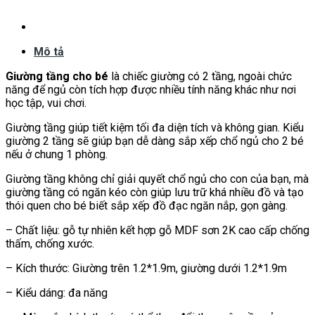
thấm, chống xước.
– Kích thước: Giường trên 1.2*1.9m, giường dưới 1.2*1.9m
– Kiểu dáng: đa năng
--> Màu sắc, kích thước có thể thay đổi theo yêu cầu của
khách hàng
>> Mọi chi tiết xin liên hệ: Nội thất DECOR3MIEN
Hotline:
0934 933 555 – 0935 656 000
Zalo
: 0934 933 555 – 0935 656 000
Facebook:
facebook.com/decor3mien
Email:
Decor3mien123@gmail.com
————
CHÍNH SÁCH BÁN HÀNG
* Giao hàng miễn phí trong TP.HCM
* Thanh toán khi nhận hàng
* Tư vấn miễn phí 24/7