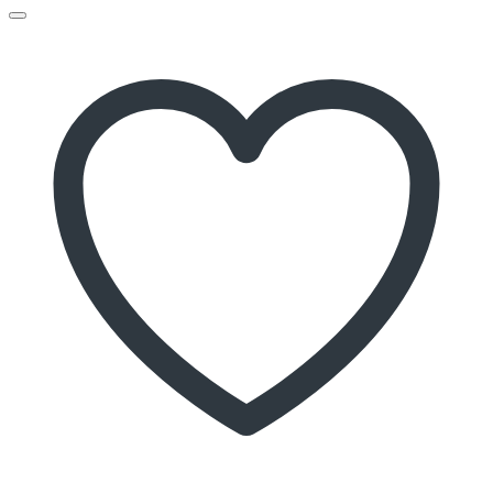
Add to wishlist
Quick View
Giường Tầng
Giường tầng GT005
Kích thước:
1.2*1.9m
Chất liệu:
Gỗ tự nhiên và MDF sơn 2K
Hotline: 0934 933 555 – 0935 656 000