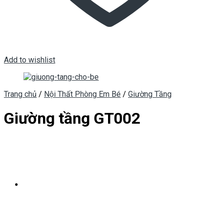
Add to wishlist
Trang chủ
/
Nội Thất Phòng Em Bé
/
Giường Tầng
Giường tầng GT002
Kích thước:
1.2*1.9m
Chất liệu:
Gỗ tự nhiên và MDF sơn 2K
Hotline: 0934 933 555 – 0935 656 000