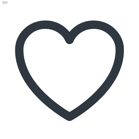
Add to wishlist
Quick View
Giường Tầng
Giường tầng GT009
Kích thước:
1.2*1.9m và 1.6*1.9m
Chất liệu:
Gỗ tự nhiên và MDF sơn 2K
Hotline: 0934 933 555 – 0935 656 000