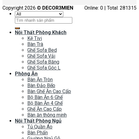
Ghế Ăn Cao Cấp
Bàn ăn thông minh
Nội Thất Phòng Ngủ
Tủ Quần Áo
Bàn Phấn
Giường Ngủ Gỗ
Giường Ngủ Bọc Nệm
Kệ Tivi Phòng Ngủ
Bộ phòng ngủ đẹp
Nội Thất Phòng Em Bé
Giường Tầng
Bàn Học
Tủ Quần Áo
Phòng ngủ trẻ em
Tủ Bếp
Tủ Bếp Đẹp Giá Rẻ
Tủ Bếp Tân Cổ Điển
Văn Phòng
Bàn Làm Việc
Tủ Hồ Sơ
Đồ Trang Trí
Thảm Trang Trí
Ghế Thư Giãn