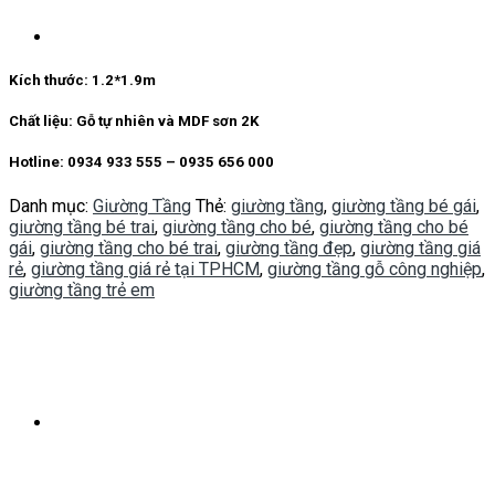
Danh mục:
Giường Tầng
Thẻ:
giường tầng
,
giường tầng bé gái
,
giường tầng bé trai
,
giường tầng cho bé
,
giường tầng cho bé
gái
,
giường tầng cho bé trai
,
giường tầng đẹp
,
giường tầng giá
rẻ
,
giường tầng giá rẻ tại TPHCM
,
giường tầng gỗ công nghiệp
,
giường tầng trẻ em
Mô tả
Giường tầng cho bé
là chiếc giường có 2 tầng, ngoài chức
năng để ngủ còn tích hợp được nhiều tính năng khác như nơi
học tập, vui chơi.
Giường tầng giúp tiết kiệm tối đa diện tích và không gian. Kiểu
giường 2 tầng sẽ giúp bạn dễ dàng sắp xếp chổ ngủ cho 2 bé
nếu ở chung 1 phòng.
Giường tầng không chỉ giải quyết chổ ngủ cho con của bạn, mà
giường tầng có ngăn kéo còn giúp lưu trữ khá nhiều đồ và tạo
thói quen cho bé biết sắp xếp đồ đạc ngăn nắp, gọn gàng.
– Chất liệu: gỗ tự nhiên kết hợp gỗ MDF sơn 2K cao cấp chống