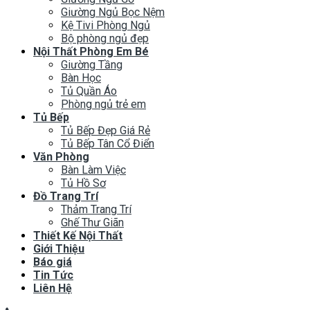
Thiết Kế Nội Thất
Giới Thiệu
Báo giá
Tin Tức
Liên Hệ
Đăng nhập
Tên tài khoản hoặc địa chỉ email
*
Mật khẩu
*
Ghi nhớ mật khẩu
Đăng nhập
Quên mật khẩu?