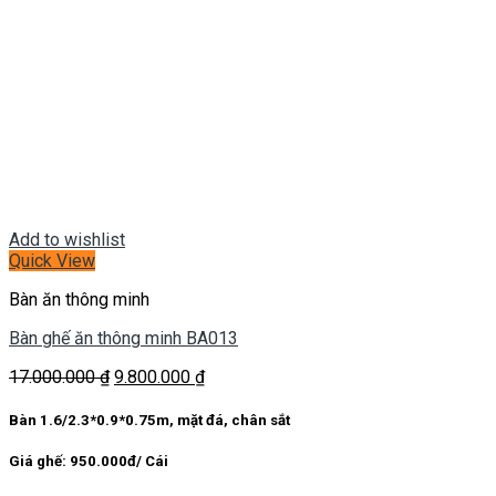
Add to wishlist
Quick View
Bàn ăn thông minh
Bàn ghế ăn thông minh BA013
Giá
Giá
17.000.000
₫
9.800.000
₫
gốc
hiện
là:
tại
Bàn 1.6/2.3*0.9*0.75m, mặt đá, chân sắt
17.000.000 ₫.
là:
9.800.000 ₫.
Giá ghế: 950.000đ/ Cái