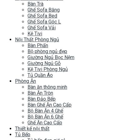
Bàn Trà
Ghế Sofa Băng
Ghế Sofa Bed
Ghế Sofa Góc L
Ghế Sofa Vải
Kệ Tivi
Nội Thất Phòng Ngủ
Bàn Phấn
Bộ phòng ngủ đẹp
Giường Ngủ Bọc Nệm
Giường Ngủ Gỗ
Kệ Tivi Phòng Ngủ
Tủ Quần Áo
Phòng Ăn
Bàn ăn thông minh
Bàn Ăn Tròn
Bàn Đảo Bếp
Bàn Ghế Ăn Cao Cấp
Bộ Bàn Ăn 4 Ghế
Bộ Bàn Ăn 6 Ghế
Ghế Ăn Cao Cấp
Thiết kế nội thất
Tủ Bếp