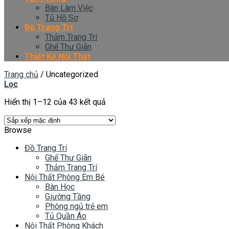
Bàn Làm Việc
Tủ Hồ Sơ
Đồ Trang Trí
Thảm Trang Trí
Ghế Thư Giãn
Thiết Kế Nội Thất
Trang chủ
/
Uncategorized
Lọc
Hiển thị 1–12 của 43 kết quả
Browse
Đồ Trang Trí
Ghế Thư Giãn
Thảm Trang Trí
Nội Thất Phòng Em Bé
Bàn Học
Giường Tầng
Phòng ngủ trẻ em
Tủ Quần Áo
Nội Thất Phòng Khách