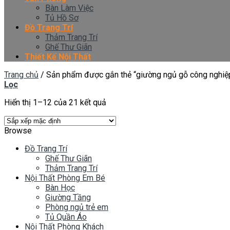
Bàn Làm Việc
Tủ Hồ Sơ
Đồ Trang Trí
Thảm Trang Trí
Ghế Thư Giãn
Thiết Kế Nội Thất
Trang chủ
/
Sản phẩm được gắn thẻ “giường ngủ gỗ công nghiệ
Lọc
Hiển thị 1–12 của 21 kết quả
Browse
Đồ Trang Trí
Ghế Thư Giãn
Thảm Trang Trí
Nội Thất Phòng Em Bé
Bàn Học
Giường Tầng
Phòng ngủ trẻ em
Tủ Quần Áo
Nội Thất Phòng Khách