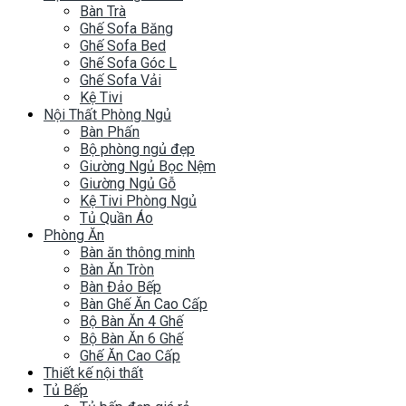
Bàn Trà
Ghế Sofa Băng
Ghế Sofa Bed
Ghế Sofa Góc L
Ghế Sofa Vải
Kệ Tivi
Nội Thất Phòng Ngủ
Bàn Phấn
Bộ phòng ngủ đẹp
Giường Ngủ Bọc Nệm
Giường Ngủ Gỗ
Kệ Tivi Phòng Ngủ
Tủ Quần Áo
Phòng Ăn
Bàn ăn thông minh
Bàn Ăn Tròn
Bàn Đảo Bếp
Bàn Ghế Ăn Cao Cấp
Bộ Bàn Ăn 4 Ghế
Bộ Bàn Ăn 6 Ghế
Ghế Ăn Cao Cấp
Thiết kế nội thất
Tủ Bếp