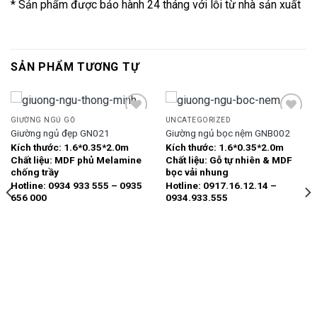
* Sản phẩm được bảo hành 24 tháng với lỗi từ nhà sản xuất
SẢN PHẨM TƯƠNG TỰ
GIƯỜNG NGỦ GỖ
UNCATEGORIZED
Giường ngủ đẹp GN021
Giường ngủ bọc nệm GNB002
Kích thước:
1.6*0.35*2.0m
Kích thước:
1.6*0.35*2.0m
Add to
Add to
Chất liệu:
MDF phủ Melamine
Chất liệu:
Gỗ tự nhiên & MDF
wishlist
wishlist
chống trầy
bọc vải nhung
Hotline: 0934 933 555 – 0935
Hotline: 0917.16.12.14 –
656 000
0934.933.555