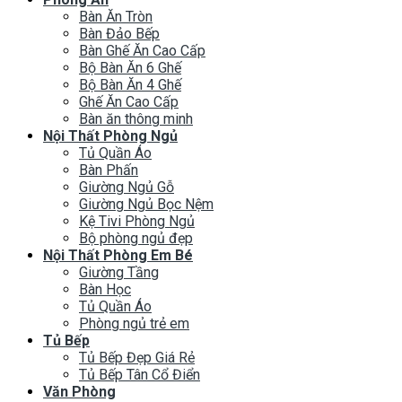
Bàn Ăn Tròn
Bàn Đảo Bếp
Bàn Ghế Ăn Cao Cấp
Bộ Bàn Ăn 6 Ghế
Bộ Bàn Ăn 4 Ghế
Ghế Ăn Cao Cấp
Bàn ăn thông minh
Nội Thất Phòng Ngủ
Tủ Quần Áo
Bàn Phấn
Giường Ngủ Gỗ
Giường Ngủ Bọc Nệm
Kệ Tivi Phòng Ngủ
Bộ phòng ngủ đẹp
Nội Thất Phòng Em Bé
Giường Tầng
Bàn Học
Tủ Quần Áo
Phòng ngủ trẻ em
Tủ Bếp
Tủ Bếp Đẹp Giá Rẻ
Tủ Bếp Tân Cổ Điển
Văn Phòng