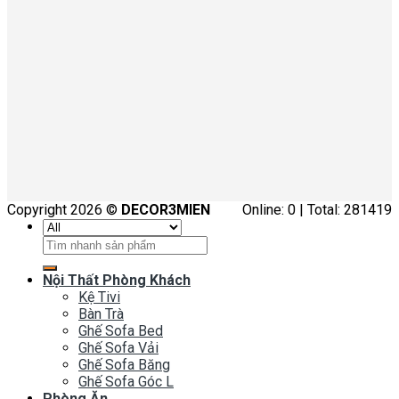
Copyright 2026 ©
DECOR3MIEN
Online: 0 | Total: 281419
Tìm
kiếm:
Nội Thất Phòng Khách
Kệ Tivi
Bàn Trà
Ghế Sofa Bed
Ghế Sofa Vải
Ghế Sofa Băng
Ghế Sofa Góc L
Phòng Ăn