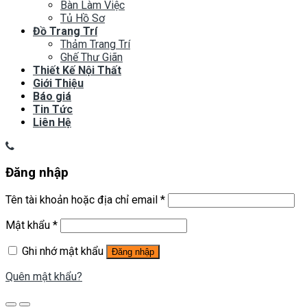
Bàn Làm Việc
Tủ Hồ Sơ
Đồ Trang Trí
Thảm Trang Trí
Ghế Thư Giãn
Thiết Kế Nội Thất
Giới Thiệu
Báo giá
Tin Tức
Liên Hệ
Đăng nhập
Tên tài khoản hoặc địa chỉ email
*
Mật khẩu
*
Ghi nhớ mật khẩu
Đăng nhập
Quên mật khẩu?