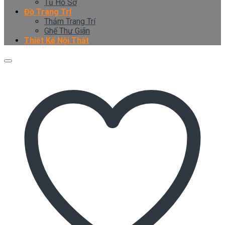
Tủ Hồ Sơ
Đồ Trang Trí
Thảm Trang Trí
Ghế Thư Giãn
Thiết Kế Nội Thất