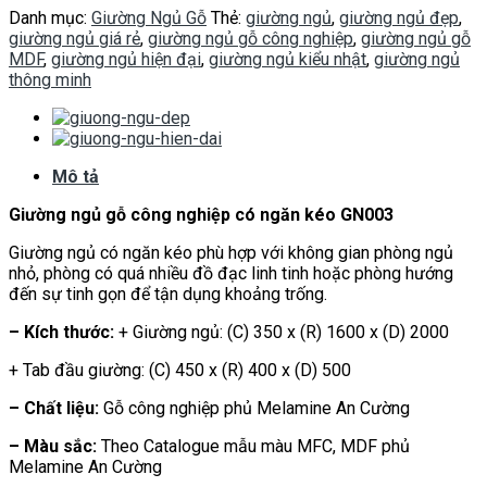
Danh mục:
Giường Ngủ Gỗ
Thẻ:
giường ngủ
,
giường ngủ đẹp
,
giường ngủ giá rẻ
,
giường ngủ gỗ công nghiệp
,
giường ngủ gỗ
MDF
,
giường ngủ hiện đại
,
giường ngủ kiểu nhật
,
giường ngủ
thông minh
Mô tả
Giường ngủ gỗ công nghiệp có ngăn kéo GN003
Giường ngủ có ngăn kéo phù hợp với không gian phòng ngủ
nhỏ, phòng có quá nhiều đồ đạc linh tinh hoặc phòng hướng
đến sự tinh gọn để tận dụng khoảng trống.
– Kích thước:
+ Giường ngủ: (C) 350 x (R) 1600 x (D) 2000
+ Tab đầu giường: (C) 450 x (R) 400 x (D) 500
– Chất liệu:
Gỗ công nghiệp phủ Melamine An Cường
– Màu sắc:
Theo Catalogue mẫu màu MFC, MDF phủ
Melamine An Cường