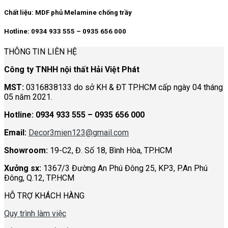
Chất liệu:
MDF phủ Melamine chống trầy
Hotline: 0934 933 555 – 0935 656 000
THÔNG TIN LIÊN HỆ
Công ty TNHH nội thất Hải Việt Phát
MST:
0316838133 do sở KH & ĐT TP.HCM cấp ngày 04 tháng
05 năm 2021.
Hotline:
0934 933 555 – 0935 656 000
Email:
Decor3mien123@gmail.com
Showroom:
19-C2, Đ. Số 18, Bình Hòa, TP.HCM
Xưởng sx:
1367/3 Đường An Phú Đông 25, KP3, P.An Phú
Đông, Q.12, TP.HCM
HỖ TRỢ KHÁCH HÀNG
Quy trình làm việc