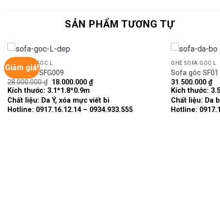
SẢN PHẨM TƯƠNG TỰ
GHẾ SOFA GÓC L
GHẾ SOFA GÓC L
Giảm giá!
Sofa góc SFG009
Sofa góc SF01
Giá
Giá
28.000.000
₫
18.000.000
₫
31.500.000
₫
Add to
gốc
hiện
Kích thước:
3.1*1.8*0.9m
Kích thước:
3.
wishlist
là:
tại
Chất liệu:
Da Ý, xóa mực viết bi
Chất liệu:
Da b
28.000.000 ₫.
là:
18.000.000 ₫.
Hotline: 0917.16.12.14 – 0934.933.555
Hotline: 0917.