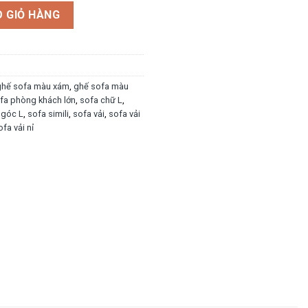
 GIỎ HÀNG
ghế sofa màu xám
,
ghế sofa màu
fa phòng khách lớn
,
sofa chữ L
,
 góc L
,
sofa simili
,
sofa vải
,
sofa vải
ofa vải nỉ