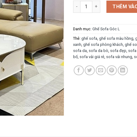
Sofa góc SFG016 số lượng
THÊM VÀO
Danh mục:
Ghế Sofa Góc L
Thẻ:
ghế sofa
,
ghế sofa màu hồng
,
xanh
,
ghế sofa phòng khách
,
ghế so
sofa da
,
sofa da bò
,
sofa đẹp
,
sofa
bố
,
sofa vải giá rẻ
,
sofa vải nhung
,
s