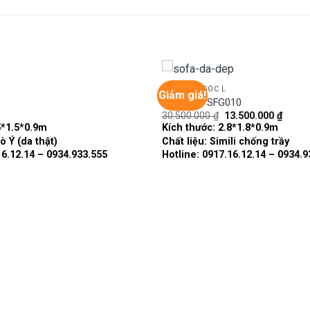
GHẾ SOFA GÓC L
Giảm giá!
Sofa góc SFG010
Giá
Giá
30.500.000
₫
13.500.000
₫
Add to
gốc
hiện
5*1.5*0.9m
Kích thước:
2.8*1.8*0.9m
wishlist
là:
tại
ò Ý (da thật)
Chất liệu:
Simili chống trầy
30.500.000 ₫.
là:
13.500
16.12.14 – 0934.933.555
Hotline: 0917.16.12.14 – 0934.9