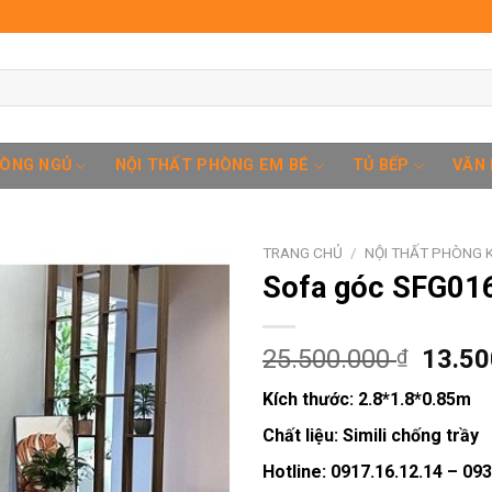
HÒNG NGỦ
NỘI THẤT PHÒNG EM BÉ
TỦ BẾP
VĂN
TRANG CHỦ
/
NỘI THẤT PHÒNG 
Sofa góc SFG01
Add to
Giá
25.500.000
13.5
₫
wishlist
gốc
Kích thước:
2.8*1.8*0.85m
là:
25.50
Chất liệu:
Simili chống trầy
Hotline: 0917.16.12.14 – 09