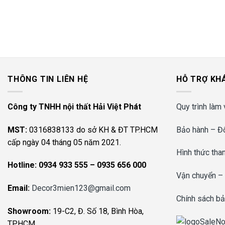
THÔNG TIN LIÊN HỆ
HỖ TRỢ KH
Công ty TNHH nội thất Hải Việt Phát
Quy trình làm 
MST:
0316838133 do sở KH & ĐT TP.HCM
Bảo hành – Đổ
cấp ngày 04 tháng 05 năm 2021.
Hình thức tha
Hotline:
0934 933 555 – 0935 656 000
Vận chuyển –
Email:
Decor3mien123@gmail.com
Chính sách bả
Showroom:
19-C2, Đ. Số 18, Bình Hòa,
TP.HCM