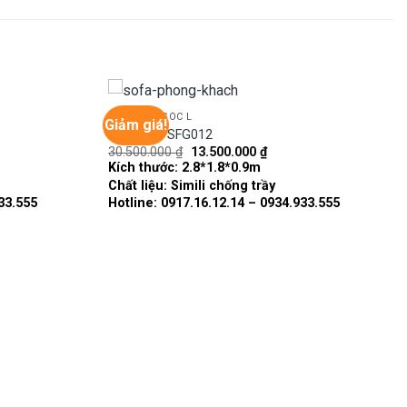
GHẾ SOFA GÓC L
Giảm giá!
Sofa góc SFG012
Giá
Giá
30.500.000
₫
13.500.000
₫
Add to
Add to
gốc
hiện
Kích thước:
2.8*1.8*0.9m
wishlist
wishlist
là:
tại
Chất liệu:
Simili chống trầy
30.500.000 ₫.
là:
.000 ₫.
13.500.000 ₫.
33.555
Hotline: 0917.16.12.14 – 0934.933.555