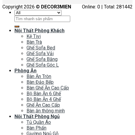
Copyright 2026 ©
DECOR3MIEN
Online: 0 | Total: 281442
Tìm
kiếm:
Nội Thất Phòng Khách
Kệ Tivi
Bàn Trà
Ghế Sofa Bed
Ghế Sofa Vải
Ghế Sofa Băng
Ghế Sofa Góc L
Phòng Ăn
Bàn Ăn Tròn
Bàn Đảo Bếp
Bàn Ghế Ăn Cao Cấp
Bộ Bàn Ăn 6 Ghế
Bộ Bàn Ăn 4 Ghế
Ghế Ăn Cao Cấp
Bàn ăn thông minh
Nội Thất Phòng Ngủ
Tủ Quần Áo
Bàn Phấn
Giường Ngủ Gỗ