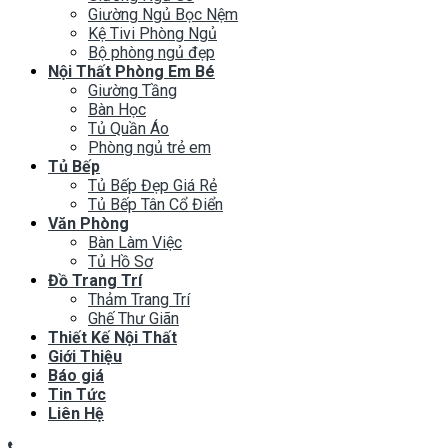
Giường Ngủ Bọc Nệm
Kệ Tivi Phòng Ngủ
Bộ phòng ngủ đẹp
Nội Thất Phòng Em Bé
Giường Tầng
Bàn Học
Tủ Quần Áo
Phòng ngủ trẻ em
Tủ Bếp
Tủ Bếp Đẹp Giá Rẻ
Tủ Bếp Tân Cổ Điển
Văn Phòng
Bàn Làm Việc
Tủ Hồ Sơ
Đồ Trang Trí
Thảm Trang Trí
Ghế Thư Giãn
Thiết Kế Nội Thất
Giới Thiệu
Báo giá
Tin Tức
Liên Hệ