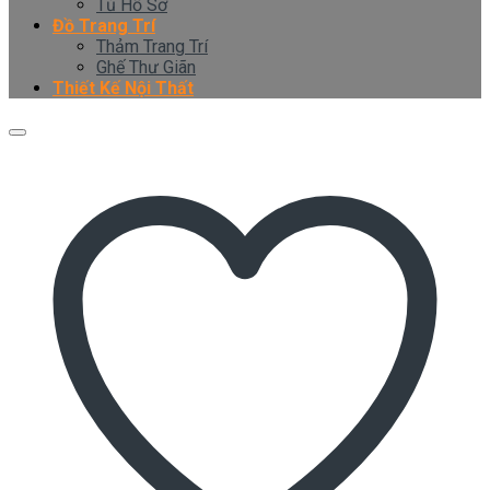
Tủ Hồ Sơ
Đồ Trang Trí
Thảm Trang Trí
Ghế Thư Giãn
Thiết Kế Nội Thất