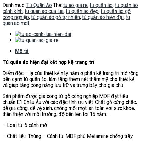
Danh mục:
Tủ Quần Áo
Thẻ:
tu ao gia re
,
tủ quần áo
,
tủ quần áo
cánh kính
,
tu quan ao cua lua
,
tủ quần áo đẹp
,
tủ quần áo gỗ
công nghiệp
,
tủ quần áo gỗ tự nhiên
,
tủ quần áo hiện đại
,
tu
quan ao mdf
Mô tả
Tủ quần áo hiện đại kết hợp kệ trang trí
Điểm độc – lạ của thiết kế này nằm ở phần kệ trang trí mở rộng
bên cạnh tủ quần áo, làm tăng thêm nét thẩm mỹ cho thiết kế
và giúp tăng công năng lưu trữ và trưng bày cho gia chủ.
Sản phẩm được gia công từ gỗ công nghiệp MDF đạt tiêu
chuẩn E1 Châu Âu với các đặc tính ưu việt: Chất gỗ cứng chắc,
dễ gia công, dễ vệ sinh, chống mối mọt, an toàn với sức khỏe,
thân thiện với môi trường, độ bền lên tới 15 năm…
– Loại tủ: 6 cánh mở
– Chất liệu: Thùng – Cánh tủ: MDF phủ Melamine chống trầy.