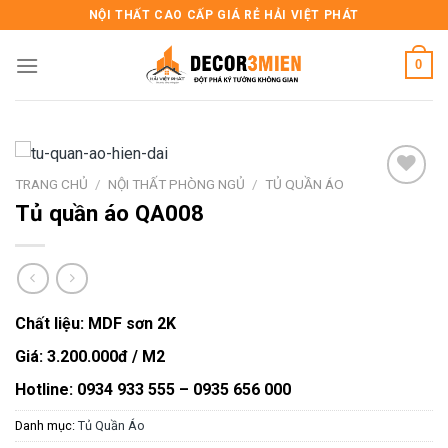
Skip
NỘI THẤT CAO CẤP GIÁ RẺ HẢI VIỆT PHÁT
to
content
0
TRANG CHỦ
/
NỘI THẤT PHÒNG NGỦ
/
TỦ QUẦN ÁO
Tủ quần áo QA008
Add to
wishlist
Chất liệu: MDF sơn 2K
Giá: 3.200.000đ / M2
Hotline: 0934 933 555 – 0935 656 000
Danh mục:
Tủ Quần Áo