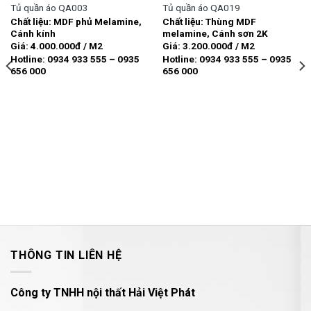
Tủ quần áo QA003
Tủ quần áo QA019
Chất liệu: MDF phủ Melamine,
Chất liệu: Thùng MDF
Add to
Add to
Cánh kính
melamine, Cánh sơn 2K
wishlist
wishlist
Giá: 4.000.000đ / M2
Giá: 3.200.000đ / M2
Hotline: 0934 933 555 – 0935
Hotline: 0934 933 555 – 0935
656 000
656 000
THÔNG TIN LIÊN HỆ
Công ty TNHH nội thất Hải Việt Phát