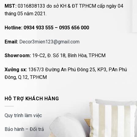
MST:
0316838133 do sở KH & ĐT TP.HCM cấp ngày 04
tháng 05 năm 2021.
Hotline:
0934 933 555 – 0935 656 000
Email:
Decor3mien123@gmail.com
Showroom:
19-C2, Đ. Số 18, Bình Hòa, TP.HCM
Xưởng sx:
1367/3 Đường An Phú Đông 25, KP3, P.An Phú
Đông, Q.12, TP.HCM
HỖ TRỢ KHÁCH HÀNG
Quy trình làm việc
Bảo hành – Đổi trả