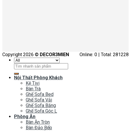
Copyright 2026 ©
DECOR3MIEN
Online: 0 | Total: 281228
Tìm
kiếm:
Nội Thất Phòng Khách
Kệ Tivi
Bàn Trà
Ghế Sofa Bed
Ghế Sofa Vải
Ghế Sofa Băng
Ghế Sofa Góc L
Phòng Ăn
Bàn Ăn Tròn
Bàn Đảo Bếp