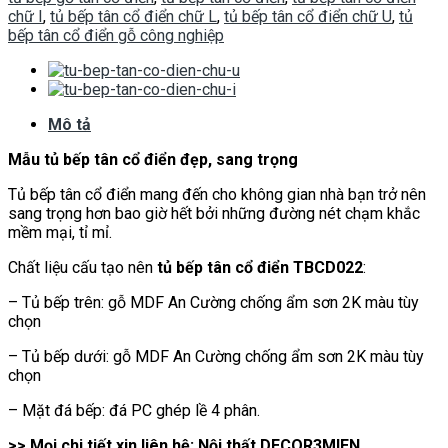
chữ I
,
tủ bếp tân cổ điển chữ L
,
tủ bếp tân cổ điển chữ U
,
tủ
bếp tân cổ điển gỗ công nghiệp
Mô tả
Mẫu tủ bếp tân cổ điển đẹp, sang trọng
Tủ bếp tân cổ điển mang đến cho không gian nhà bạn trở nên
sang trọng hơn bao giờ hết bởi những đường nét chạm khắc
mềm mại, tỉ mỉ.
Chất liệu cấu tạo nên
tủ bếp tân cổ điển TBCD022
:
– Tủ bếp trên: gỗ MDF An Cường chống ẩm sơn 2K màu tùy
chọn
– Tủ bếp dưới: gỗ MDF An Cường chống ẩm sơn 2K màu tùy
chọn
– Mặt đá bếp: đá PC ghép lề 4 phân.
>> Mọi chi tiết xin liên hệ: Nội thất DECOR3MIEN