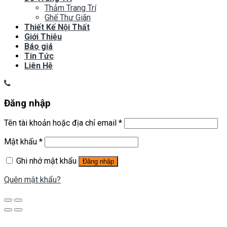
Thảm Trang Trí
Ghế Thư Giãn
Thiết Kế Nội Thất
Giới Thiệu
Báo giá
Tin Tức
Liên Hệ
Đăng nhập
Tên tài khoản hoặc địa chỉ email
*
Mật khẩu
*
Ghi nhớ mật khẩu
Đăng nhập
Quên mật khẩu?