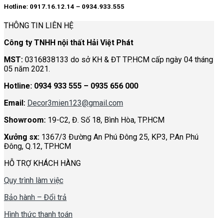
Hotline: 0917.16.12.14 – 0934.933.555
THÔNG TIN LIÊN HỆ
Công ty TNHH nội thất Hải Việt Phát
MST:
0316838133 do sở KH & ĐT TP.HCM cấp ngày 04 tháng
05 năm 2021.
Hotline:
0934 933 555 – 0935 656 000
Email:
Decor3mien123@gmail.com
Showroom:
19-C2, Đ. Số 18, Bình Hòa, TP.HCM
Xưởng sx:
1367/3 Đường An Phú Đông 25, KP3, P.An Phú
Đông, Q.12, TP.HCM
HỖ TRỢ KHÁCH HÀNG
Quy trình làm việc
Bảo hành – Đổi trả
Hình thức thanh toán