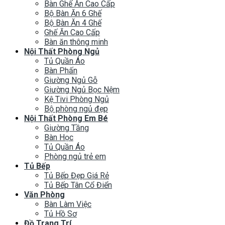
Bàn Ghế Ăn Cao Cấp
Bộ Bàn Ăn 6 Ghế
Bộ Bàn Ăn 4 Ghế
Ghế Ăn Cao Cấp
Bàn ăn thông minh
Nội Thất Phòng Ngủ
Tủ Quần Áo
Bàn Phấn
Giường Ngủ Gỗ
Giường Ngủ Bọc Nệm
Kệ Tivi Phòng Ngủ
Bộ phòng ngủ đẹp
Nội Thất Phòng Em Bé
Giường Tầng
Bàn Học
Tủ Quần Áo
Phòng ngủ trẻ em
Tủ Bếp
Tủ Bếp Đẹp Giá Rẻ
Tủ Bếp Tân Cổ Điển
Văn Phòng
Bàn Làm Việc
Tủ Hồ Sơ
Đồ Trang Trí