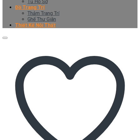
Tủ Hồ Sơ
Đồ Trang Trí
Thảm Trang Trí
Ghế Thư Giãn
Thiết Kế Nội Thất