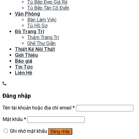
Tủ Bếp Đẹp Giá Rẻ
Tủ Bếp Tân Cổ Điển
Văn Phòng
Bàn Làm Việc
Tủ Hồ Sơ
Đồ Trang Trí
Thảm Trang Trí
Ghế Thư Giãn
Thiết Kế Nội Thất
Giới Thiệu
Báo giá
Tin Tức
Liên Hệ
Đăng nhập
Tên tài khoản hoặc địa chỉ email
*
Mật khẩu
*
Ghi nhớ mật khẩu
Đăng nhập