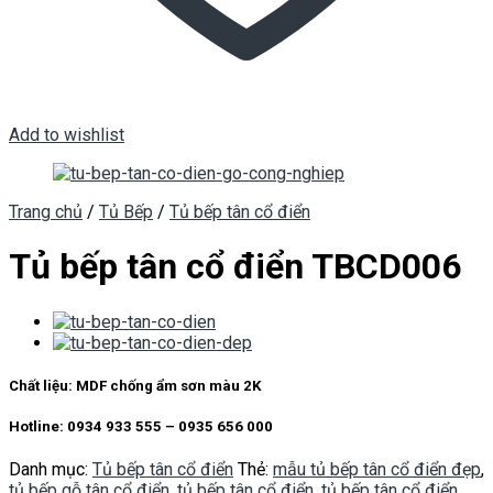
Add to wishlist
Trang chủ
/
Tủ Bếp
/
Tủ bếp tân cổ điển
Tủ bếp tân cổ điển TBCD006
Chất liệu: MDF chống ẩm sơn màu 2K
Hotline: 0934 933 555 – 0935 656 000
Danh mục:
Tủ bếp tân cổ điển
Thẻ:
mẫu tủ bếp tân cổ điển đẹp
,
tủ bếp gỗ tân cổ điển
,
tủ bếp tân cổ điển
,
tủ bếp tân cổ điển