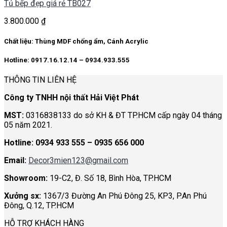
Tủ bếp đẹp giá rẻ TB027
3.800.000
₫
Chất liệu: Thùng MDF chống ẩm, Cánh Acrylic
Hotline: 0917.16.12.14 – 0934.933.555
THÔNG TIN LIÊN HỆ
Công ty TNHH nội thất Hải Việt Phát
MST:
0316838133 do sở KH & ĐT TP.HCM cấp ngày 04 tháng
05 năm 2021.
Hotline:
0934 933 555 – 0935 656 000
Email:
Decor3mien123@gmail.com
Showroom:
19-C2, Đ. Số 18, Bình Hòa, TP.HCM
Xưởng sx:
1367/3 Đường An Phú Đông 25, KP3, P.An Phú
Đông, Q.12, TP.HCM
HỖ TRỢ KHÁCH HÀNG