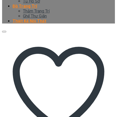
Tủ Hồ Sơ
Đồ Trang Trí
Thảm Trang Trí
Ghế Thư Giãn
Thiết Kế Nội Thất