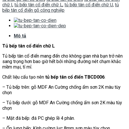
chữ I
,
tủ bếp tân cổ điển chữ L
,
tủ bếp tân cổ điển chữ U
,
tủ
bếp tân cổ điển gỗ công nghiệp
Mô tả
Tủ bếp tân cổ điển chữ L
Tủ bếp tân cổ điển mang đến cho không gian nhà bạn trở nên
sang trọng hơn bao giờ hết bởi những đường nét chạm khắc
mềm mại, tỉ mỉ.
Chất liệu cấu tạo nên
tủ bếp tân cổ điển TBCD006
:
– Tủ bếp trên: gỗ MDF An Cường chống ẩm sơn 2K màu tùy
chọn
– Tủ bếp dưới: gỗ MDF An Cường chống ẩm sơn 2K màu tùy
chọn
– Mặt đá bếp: đá PC ghép lề 4 phân.
– Ốp lưng bếp: Kính cường lực 8mm sơn màu tùy chọn