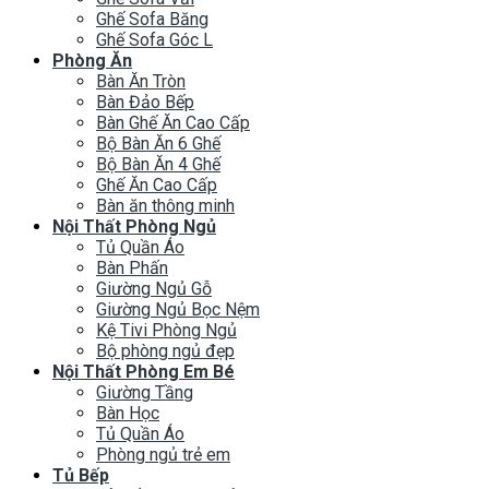
Ghế Sofa Băng
Ghế Sofa Góc L
Phòng Ăn
Bàn Ăn Tròn
Bàn Đảo Bếp
Bàn Ghế Ăn Cao Cấp
Bộ Bàn Ăn 6 Ghế
Bộ Bàn Ăn 4 Ghế
Ghế Ăn Cao Cấp
Bàn ăn thông minh
Nội Thất Phòng Ngủ
Tủ Quần Áo
Bàn Phấn
Giường Ngủ Gỗ
Giường Ngủ Bọc Nệm
Kệ Tivi Phòng Ngủ
Bộ phòng ngủ đẹp
Nội Thất Phòng Em Bé
Giường Tầng
Bàn Học
Tủ Quần Áo
Phòng ngủ trẻ em
Tủ Bếp