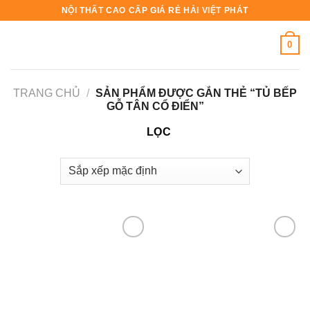
Skip
NỘI THẤT CAO CẤP GIÁ RẺ HẢI VIỆT PHÁT
to
content
0
TRANG CHỦ
/
SẢN PHẨM ĐƯỢC GẮN THẺ “TỦ BẾP
GỖ TÂN CỔ ĐIỂN”
LỌC
Add to
Add to
wishlist
wishlist