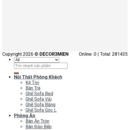
Copyright 2026 ©
DECOR3MIEN
Online: 0 | Total: 281435
Tìm
kiếm:
Nội Thất Phòng Khách
Kệ Tivi
Bàn Trà
Ghế Sofa Bed
Ghế Sofa Vải
Ghế Sofa Băng
Ghế Sofa Góc L
Phòng Ăn
Bàn Ăn Tròn
Bàn Đảo Bếp