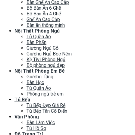
Bàn Ghế Ăn Cao Cấp
Bộ Bàn Ăn 6 Ghế
Bộ Bàn Ăn 4 Ghế
Ghế Ăn Cao Cấp
Bàn ăn thông minh
Nội Thất Phòng Ngủ
Tủ Quần Áo
Bàn Phấn
Giường Ngủ Gỗ
Giường Ngủ Bọc Nệm
Kệ Tivi Phòng Ngủ
Bộ phòng ngủ đẹp
Nội Thất Phòng Em Bé
Giường Tầng
Bàn Học
Tủ Quần Áo
Phòng ngủ trẻ em
Tủ Bếp
Tủ Bếp Đẹp Giá Rẻ
Tủ Bếp Tân Cổ Điển
Văn Phòng
Bàn Làm Việc
Tủ Hồ Sơ
Đồ Trang Trí