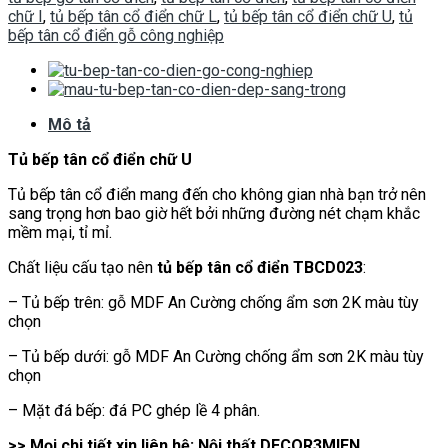
chữ I
,
tủ bếp tân cổ điển chữ L
,
tủ bếp tân cổ điển chữ U
,
tủ
bếp tân cổ điển gỗ công nghiệp
Mô tả
Tủ bếp tân cổ điển chữ U
Tủ bếp tân cổ điển mang đến cho không gian nhà bạn trở nên
sang trọng hơn bao giờ hết bởi những đường nét chạm khắc
mềm mại, tỉ mỉ.
Chất liệu cấu tạo nên
tủ bếp tân cổ điển TBCD023
:
– Tủ bếp trên: gỗ MDF An Cường chống ẩm sơn 2K màu tùy
chọn
– Tủ bếp dưới: gỗ MDF An Cường chống ẩm sơn 2K màu tùy
chọn
– Mặt đá bếp: đá PC ghép lề 4 phân.
>> Mọi chi tiết xin liên hệ: Nội thất DECOR3MIEN