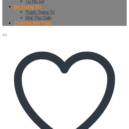
Tủ Hồ Sơ
Đồ Trang Trí
Thảm Trang Trí
Ghế Thư Giãn
Thiết Kế Nội Thất