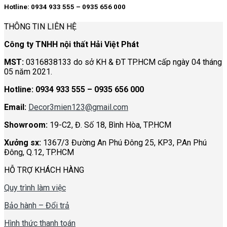
Hotline: 0934 933 555 – 0935 656 000
THÔNG TIN LIÊN HỆ
Công ty TNHH nội thất Hải Việt Phát
MST:
0316838133 do sở KH & ĐT TP.HCM cấp ngày 04 tháng
05 năm 2021.
Hotline:
0934 933 555 – 0935 656 000
Email:
Decor3mien123@gmail.com
Showroom:
19-C2, Đ. Số 18, Bình Hòa, TP.HCM
Xưởng sx:
1367/3 Đường An Phú Đông 25, KP3, P.An Phú
Đông, Q.12, TP.HCM
HỖ TRỢ KHÁCH HÀNG
Quy trình làm việc
Bảo hành – Đổi trả
Hình thức thanh toán