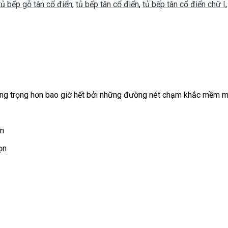
tủ bếp gỗ tân cổ điển
,
tủ bếp tân cổ điển
,
tủ bếp tân cổ điển chữ I
ng trọng hơn bao giờ hết bởi những đường nét chạm khắc mềm mại
ọn
ọn