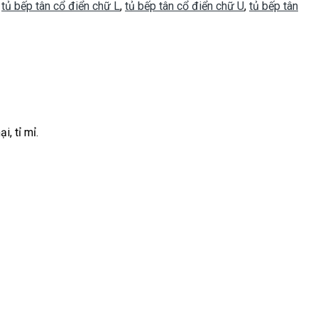
,
tủ bếp tân cổ điển chữ L
,
tủ bếp tân cổ điển chữ U
,
tủ bếp tân
, tỉ mỉ.