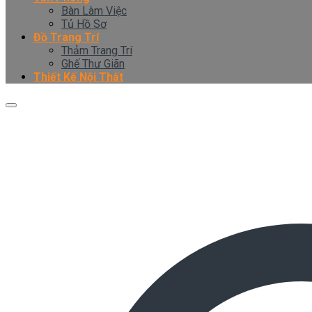
Bàn Làm Việc
Tủ Hồ Sơ
Đồ Trang Trí
Thảm Trang Trí
Ghế Thư Giãn
Thiết Kế Nội Thất