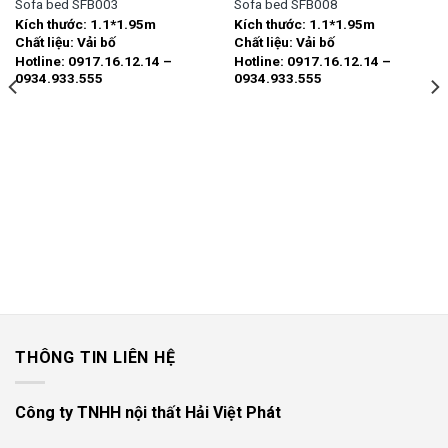
Sofa bed SFB003
Sofa bed SFB008
Kích thước:
1.1*1.95m
Kích thước:
1.1*1.95m
Add to
Add to
Chất liệu:
Vải bố
Chất liệu:
Vải bố
wishlist
wishlist
Hotline: 0917.16.12.14 –
Hotline: 0917.16.12.14 –
0934.933.555
0934.933.555
THÔNG TIN LIÊN HỆ
Công ty TNHH nội thất Hải Việt Phát