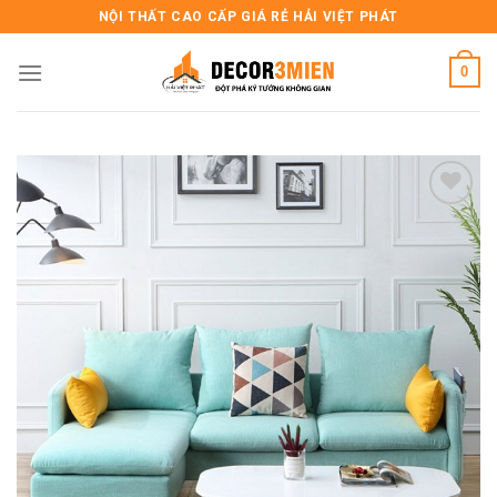
Skip
NỘI THẤT CAO CẤP GIÁ RẺ HẢI VIỆT PHÁT
to
content
0
Add to
wishlist