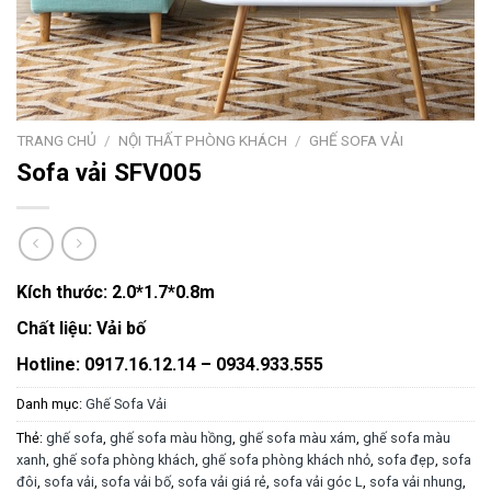
TRANG CHỦ
/
NỘI THẤT PHÒNG KHÁCH
/
GHẾ SOFA VẢI
Sofa vải SFV005
Kích thước:
2.0*1.7*0.8m
Chất liệu:
Vải bố
Hotline: 0917.16.12.14 – 0934.933.555
Danh mục:
Ghế Sofa Vải
Thẻ:
ghế sofa
,
ghế sofa màu hồng
,
ghế sofa màu xám
,
ghế sofa màu
xanh
,
ghế sofa phòng khách
,
ghế sofa phòng khách nhỏ
,
sofa đẹp
,
sofa
đôi
,
sofa vải
,
sofa vải bố
,
sofa vải giá rẻ
,
sofa vải góc L
,
sofa vải nhung
,