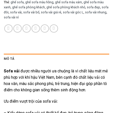
Thẻ:
ghế sofa
,
ghế sofa màu hồng
,
ghế sofa màu xám
,
ghế sofa màu
xanh
,
ghế sofa phòng khách
,
ghế sofa phòng khách nhỏ
,
sofa đẹp
,
sofa
đôi
,
sofa vải
,
sofa vải bố
,
sofa vải giá rẻ
,
sofa vải góc L
,
sofa vải nhung
,
sofa vải nỉ
MÔ TẢ
Sofa vải
được nhiều người ưa chuộng là vì chất liệu mát mẻ
phù hợp với khí hậu Việt Nam, bên cạnh đó chất liệu vải có
hoa văn, màu sắc phong phú, trẻ trung, hiện đại góp phần tô
điểm cho không gian sống thêm sinh động hơn.
Ưu điểm vượt trội của sofa vải:
– Kiểu dáng sofa vải có thiết kế đẹp, trẻ trung, năng động,