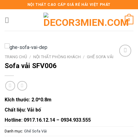
Skip
NỘI THẤT CAO CẤP GIÁ RẺ HẢI VIỆT PHÁT
to
content
0
TRANG CHỦ
/
NỘI THẤT PHÒNG KHÁCH
/
GHẾ SOFA VẢI
Sofa vải SFV006
Add to
wishlist
Kích thước:
2.0*0.8m
Chất liệu:
Vải bố
Hotline: 0917.16.12.14 – 0934.933.555
Danh mục:
Ghế Sofa Vải