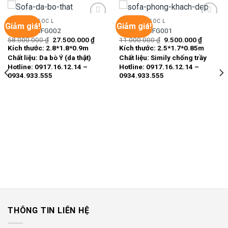
GHẾ SOFA GÓC L
GHẾ SOFA GÓC L
Giảm giá!
Giảm giá!
Sofa góc SFG002
Sofa góc SFG001
Giá
Giá
Giá
Giá
58.000.000
₫
27.500.000
₫
11.000.000
₫
9.500.000
₫
Add to
Add to
gốc
hiện
gốc
hiện
Kích thước:
2.8*1.8*0.9m
Kích thước:
2.5*1.7*0.85m
wishlist
wishlist
là:
tại
là:
tại
Chất liệu:
Da bò Ý (da thật)
Chất liệu:
Simily chống trầy
58.000.000 ₫.
là:
11.000.000 ₫.
là:
27.500.000 ₫.
9.500.00
Hotline: 0917.16.12.14 –
Hotline: 0917.16.12.14 –
0934.933.555
0934.933.555
THÔNG TIN LIÊN HỆ