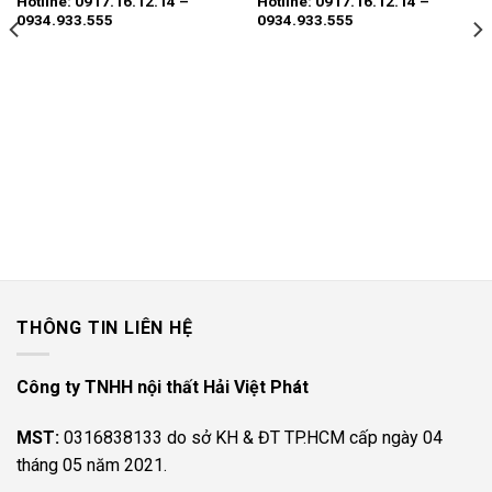
Hotline: 0917.16.12.14 –
Hotline: 0917.16.12.14 –
0934.933.555
0934.933.555
THÔNG TIN LIÊN HỆ
Công ty TNHH nội thất Hải Việt Phát
MST:
0316838133 do sở KH & ĐT TP.HCM cấp ngày 04
tháng 05 năm 2021.