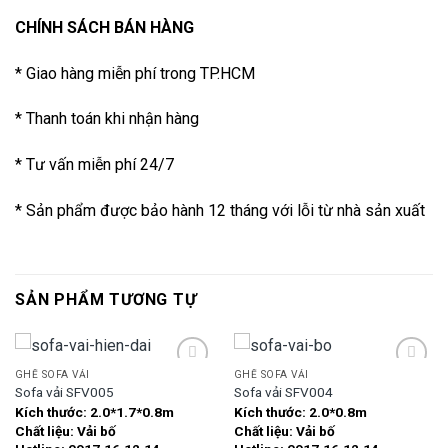
CHÍNH SÁCH BÁN HÀNG
* Giao hàng miễn phí trong TP.HCM
* Thanh toán khi nhận hàng
* Tư vấn miễn phí 24/7
* Sản phẩm được bảo hành 12 tháng với lỗi từ nhà sản xuất
SẢN PHẨM TƯƠNG TỰ
GHẾ SOFA VẢI
GHẾ SOFA VẢI
Sofa vải SFV005
Sofa vải SFV004
Kích thước:
2.0*1.7*0.8m
Kích thước:
2.0*0.8m
Add to
Add to
Chất liệu:
Vải bố
Chất liệu:
Vải bố
wishlist
wishlist