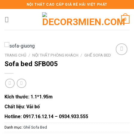
Skip
NỘI THẤT CAO CẤP GIÁ RẺ HẢI VIỆT PHÁT
to
content
0
TRANG CHỦ
/
NỘI THẤT PHÒNG KHÁCH
/
GHẾ SOFA BED
Sofa bed SFB005
Add to
wishlist
Kích thước:
1.1*1.95m
Chất liệu:
Vải bố
Hotline: 0917.16.12.14 – 0934.933.555
Danh mục:
Ghế Sofa Bed