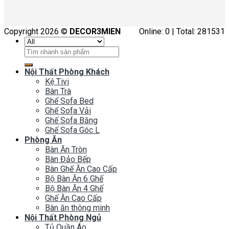
Copyright 2026 ©
DECOR3MIEN
Online: 0 | Total: 281531
Tìm
kiếm:
Nội Thất Phòng Khách
Kệ Tivi
Bàn Trà
Ghế Sofa Bed
Ghế Sofa Vải
Ghế Sofa Băng
Ghế Sofa Góc L
Phòng Ăn
Bàn Ăn Tròn
Bàn Đảo Bếp
Bàn Ghế Ăn Cao Cấp
Bộ Bàn Ăn 6 Ghế
Bộ Bàn Ăn 4 Ghế
Ghế Ăn Cao Cấp
Bàn ăn thông minh
Nội Thất Phòng Ngủ
Tủ Quần Áo