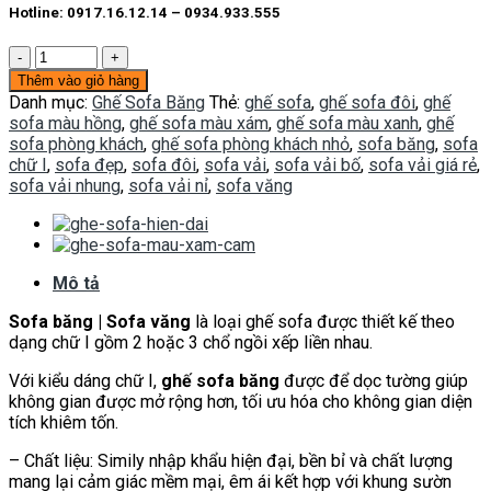
Hotline: 0917.16.12.14 – 0934.933.555
Sofa
băng
Thêm vào giỏ hàng
SFI004
Danh mục:
Ghế Sofa Băng
Thẻ:
ghế sofa
,
ghế sofa đôi
,
ghế
số
sofa màu hồng
,
ghế sofa màu xám
,
ghế sofa màu xanh
,
ghế
lượng
sofa phòng khách
,
ghế sofa phòng khách nhỏ
,
sofa băng
,
sofa
chữ I
,
sofa đẹp
,
sofa đôi
,
sofa vải
,
sofa vải bố
,
sofa vải giá rẻ
,
sofa vải nhung
,
sofa vải nỉ
,
sofa văng
Mô tả
Sofa băng | Sofa văng
là loại ghế sofa được thiết kế theo
dạng chữ I gồm 2 hoặc 3 chổ ngồi xếp liền nhau.
Với kiểu dáng chữ I,
ghế sofa băng
được để dọc tường giúp
không gian được mở rộng hơn, tối ưu hóa cho không gian diện
tích khiêm tốn.
– Chất liệu: Simily nhập khẩu hiện đại, bền bỉ và chất lượng
mang lại cảm giác mềm mại, êm ái kết hợp với khung sườn