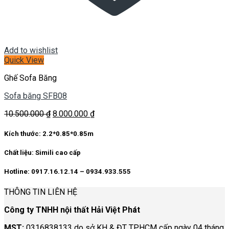
Add to wishlist
Quick View
Ghế Sofa Băng
Sofa băng SFB08
Giá
Giá
10.500.000
₫
8.000.000
₫
gốc
hiện
là:
tại
Kích thước:
2.2*0.85*0.85m
10.500.000 ₫.
là:
8.000.000 ₫.
Chất liệu:
Simili cao cấp
Hotline: 0917.16.12.14 – 0934.933.555
THÔNG TIN LIÊN HỆ
Công ty TNHH nội thất Hải Việt Phát
MST:
0316838133 do sở KH & ĐT TP.HCM cấp ngày 04 tháng