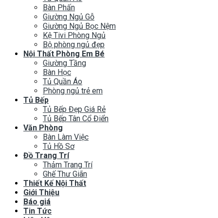
Bàn Phấn
Giường Ngủ Gỗ
Giường Ngủ Bọc Nệm
Kệ Tivi Phòng Ngủ
Bộ phòng ngủ đẹp
Nội Thất Phòng Em Bé
Giường Tầng
Bàn Học
Tủ Quần Áo
Phòng ngủ trẻ em
Tủ Bếp
Tủ Bếp Đẹp Giá Rẻ
Tủ Bếp Tân Cổ Điển
Văn Phòng
Bàn Làm Việc
Tủ Hồ Sơ
Đồ Trang Trí
Thảm Trang Trí
Ghế Thư Giãn
Thiết Kế Nội Thất
Giới Thiệu
Báo giá
Tin Tức