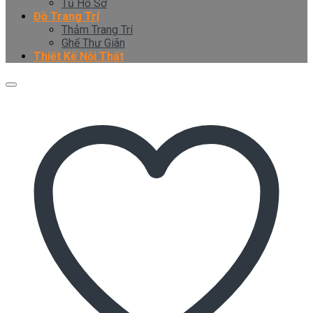
Tủ Hồ Sơ
Đồ Trang Trí
Thảm Trang Trí
Ghế Thư Giãn
Thiết Kế Nội Thất