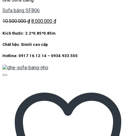
Sofa băng SFB06
Giá
Giá
10.500.000
₫
8.000.000
₫
gốc
hiện
là:
tại
Kích thước:
2.2*0.85*0.85m
10.500.000 ₫.
là:
8.000.000 ₫.
Chất liệu:
Simili cao cấp
Hotline: 0917.16.12.14 – 0934.933.555