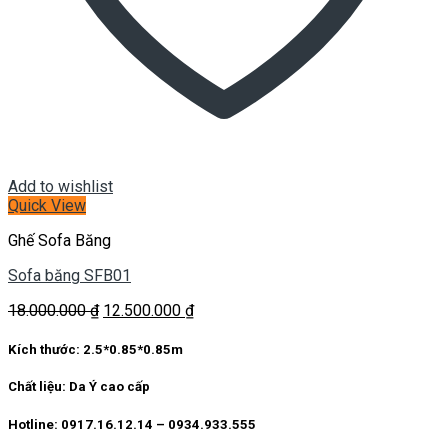
Add to wishlist
Quick View
Ghế Sofa Băng
Sofa băng SFB01
Giá
Giá
18.000.000
₫
12.500.000
₫
gốc
hiện
là:
tại
Kích thước:
2.5*0.85*0.85m
18.000.000 ₫.
là:
12.500.000 ₫.
Chất liệu:
Da Ý cao cấp
Hotline: 0917.16.12.14 – 0934.933.555