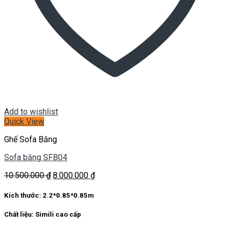
Add to wishlist
Quick View
Ghế Sofa Băng
Sofa băng SFB04
Giá
Giá
10.500.000
₫
8.000.000
₫
gốc
hiện
là:
tại
Kích thước:
2.2*0.85*0.85m
10.500.000 ₫.
là:
8.000.000 ₫.
Chất liệu:
Simili cao cấp