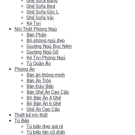
Ghế Sofa Băng
Ghế Sofa Bed
Ghế Sofa Góc L
Ghế Sofa Vải
Kệ Tivi
Nội Thất Phòng Ngủ
Bàn Phấn
Bộ phòng ngủ đẹp
Giường Ngủ Bọc Nệm
Giường Ngủ Gỗ
Kệ Tivi Phòng Ngủ
Tủ Quần Áo
Phòng Ăn
Bàn ăn thông minh
Bàn Ăn Tròn
Bàn Đảo Bếp
Bàn Ghế Ăn Cao Cấp
Bộ Bàn Ăn 4 Ghế
Bộ Bàn Ăn 6 Ghế
Ghế Ăn Cao Cấp
Thiết kế nội thất
Tủ Bếp
Tủ bếp đẹp giá rẻ
Tủ bếp tân cổ điển