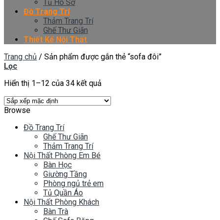
Tủ Hồ Sơ
Đồ Trang Trí
Thảm Trang Trí
Ghế Thư Giãn
Thiết Kế Nội Thất
Trang chủ
/
Sản phẩm được gắn thẻ “sofa đôi”
Lọc
Hiển thị 1–12 của 34 kết quả
Browse
Đồ Trang Trí
Ghế Thư Giãn
Thảm Trang Trí
Nội Thất Phòng Em Bé
Bàn Học
Giường Tầng
Phòng ngủ trẻ em
Tủ Quần Áo
Nội Thất Phòng Khách
Bàn Trà