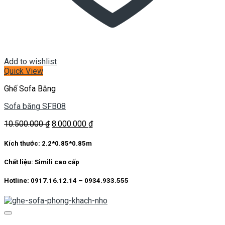
Add to wishlist
Quick View
Ghế Sofa Băng
Sofa băng SFB08
Giá
Giá
10.500.000
₫
8.000.000
₫
gốc
hiện
là:
tại
Kích thước:
2.2*0.85*0.85m
10.500.000 ₫.
là:
8.000.000 ₫.
Chất liệu:
Simili cao cấp
Hotline: 0917.16.12.14 – 0934.933.555