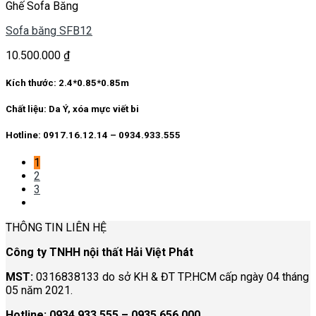
Ghế Sofa Băng
Sofa băng SFB12
10.500.000
₫
Kích thước:
2.4*0.85*0.85m
Chất liệu:
Da Ý, xóa mực viết bi
Hotline: 0917.16.12.14 – 0934.933.555
1
2
3
THÔNG TIN LIÊN HỆ
Công ty TNHH nội thất Hải Việt Phát
MST:
0316838133 do sở KH & ĐT TP.HCM cấp ngày 04 tháng
05 năm 2021.
Hotline:
0934 933 555 – 0935 656 000