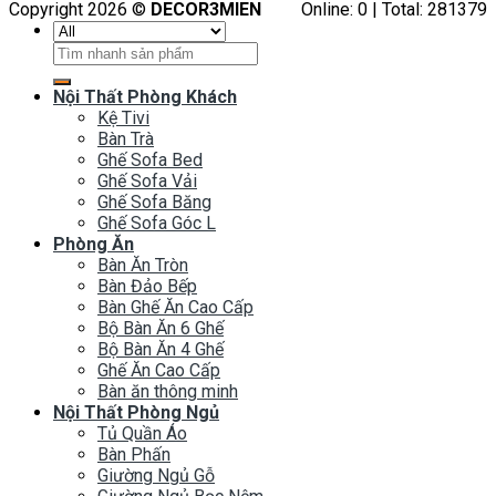
Copyright 2026 ©
DECOR3MIEN
Online: 0 | Total: 281379
Tìm
kiếm:
Nội Thất Phòng Khách
Kệ Tivi
Bàn Trà
Ghế Sofa Bed
Ghế Sofa Vải
Ghế Sofa Băng
Ghế Sofa Góc L
Phòng Ăn
Bàn Ăn Tròn
Bàn Đảo Bếp
Bàn Ghế Ăn Cao Cấp
Bộ Bàn Ăn 6 Ghế
Bộ Bàn Ăn 4 Ghế
Ghế Ăn Cao Cấp
Bàn ăn thông minh
Nội Thất Phòng Ngủ
Tủ Quần Áo
Bàn Phấn
Giường Ngủ Gỗ