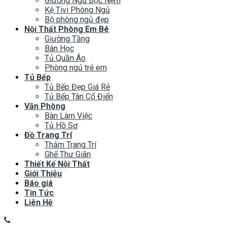
Giường Ngủ Bọc Nệm
Kệ Tivi Phòng Ngủ
Bộ phòng ngủ đẹp
Nội Thất Phòng Em Bé
Giường Tầng
Bàn Học
Tủ Quần Áo
Phòng ngủ trẻ em
Tủ Bếp
Tủ Bếp Đẹp Giá Rẻ
Tủ Bếp Tân Cổ Điển
Văn Phòng
Bàn Làm Việc
Tủ Hồ Sơ
Đồ Trang Trí
Thảm Trang Trí
Ghế Thư Giãn
Thiết Kế Nội Thất
Giới Thiệu
Báo giá
Tin Tức
Liên Hệ