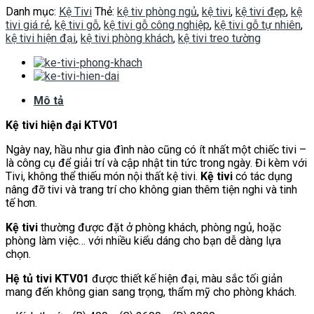
Danh mục:
Kệ Tivi
Thẻ:
kệ tiv phòng ngủ
,
kệ tivi
,
kệ tivi đẹp
,
kệ
tivi giá rẻ
,
kệ tivi gỗ
,
kệ tivi gỗ công nghiệp
,
kệ tivi gỗ tự nhiên
,
kệ tivi hiện đại
,
kệ tivi phòng khách
,
kệ tivi treo tường
Mô tả
Kệ tivi hiện đại KTV01
Ngày nay, hầu như gia đình nào cũng có ít nhất một chiếc tivi –
là công cụ để giải trí và cập nhật tin tức trong ngày. Đi kèm với
Tivi, không thể thiếu món nội thất kệ tivi.
Kệ tivi
có tác dụng
nâng đỡ tivi và trang trí cho không gian thêm tiện nghi và tinh
tế hơn.
Kệ tivi
thường được đặt ở phòng khách, phòng ngủ, hoặc
phòng làm việc… với nhiều kiểu dáng cho bạn dễ dàng lựa
chọn.
Hệ tủ tivi KTV01
được thiết kế hiện đại, màu sắc tối giản
mang đến không gian sang trọng, thẩm mỹ cho phòng khách.