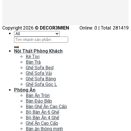
Copyright 2026 ©
DECOR3MIEN
Online: 0 | Total: 281419
Tìm
kiếm:
Nội Thất Phòng Khách
Kệ Tivi
Bàn Trà
Ghế Sofa Bed
Ghế Sofa Vải
Ghế Sofa Băng
Ghế Sofa Góc L
Phòng Ăn
Bàn Ăn Tròn
Bàn Đảo Bếp
Bàn Ghế Ăn Cao Cấp
Bộ Bàn Ăn 6 Ghế
Bộ Bàn Ăn 4 Ghế
Ghế Ăn Cao Cấp
Bàn ăn thông minh