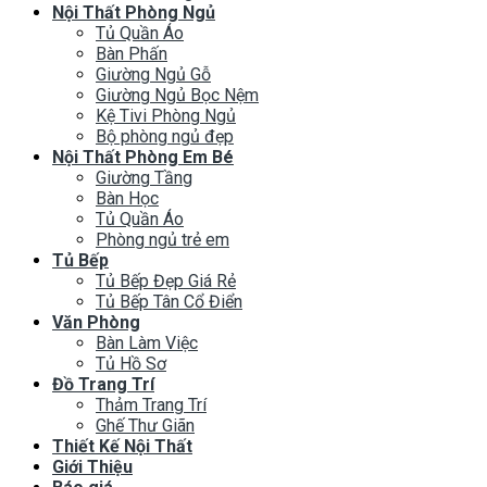
Nội Thất Phòng Ngủ
Tủ Quần Áo
Bàn Phấn
Giường Ngủ Gỗ
Giường Ngủ Bọc Nệm
Kệ Tivi Phòng Ngủ
Bộ phòng ngủ đẹp
Nội Thất Phòng Em Bé
Giường Tầng
Bàn Học
Tủ Quần Áo
Phòng ngủ trẻ em
Tủ Bếp
Tủ Bếp Đẹp Giá Rẻ
Tủ Bếp Tân Cổ Điển
Văn Phòng
Bàn Làm Việc
Tủ Hồ Sơ
Đồ Trang Trí
Thảm Trang Trí
Ghế Thư Giãn
Thiết Kế Nội Thất
Giới Thiệu