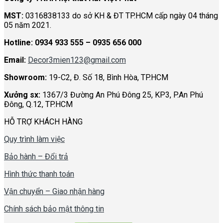
MST:
0316838133 do sở KH & ĐT TP.HCM cấp ngày 04 tháng
05 năm 2021.
Hotline:
0934 933 555 – 0935 656 000
Email:
Decor3mien123@gmail.com
Showroom:
19-C2, Đ. Số 18, Bình Hòa, TP.HCM
Xưởng sx:
1367/3 Đường An Phú Đông 25, KP3, P.An Phú
Đông, Q.12, TP.HCM
HỖ TRỢ KHÁCH HÀNG
Quy trình làm việc
Bảo hành – Đổi trả
Hình thức thanh toán
Vận chuyển – Giao nhận hàng
Chính sách bảo mật thông tin