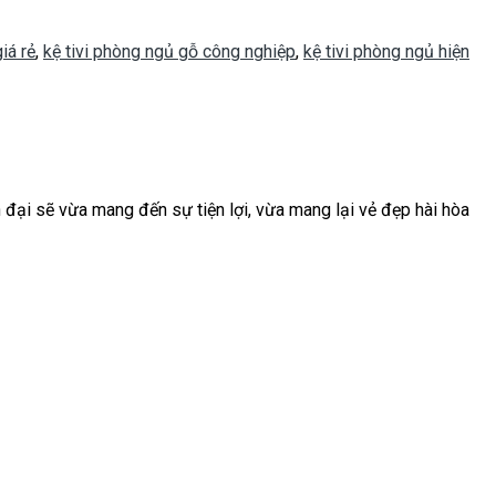
iá rẻ
,
kệ tivi phòng ngủ gỗ công nghiệp
,
kệ tivi phòng ngủ hiện
 đại sẽ vừa mang đến sự tiện lợi, vừa mang lại vẻ đẹp hài hòa