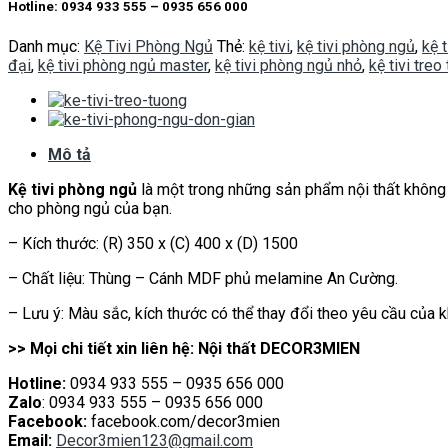
Hotline: 0934 933 555 – 0935 656 000
Danh mục:
Kệ Tivi Phòng Ngủ
Thẻ:
kệ tivi
,
kệ tivi phòng ngủ
,
kệ 
đại
,
kệ tivi phòng ngủ master
,
kệ tivi phòng ngủ nhỏ
,
kệ tivi tre
Mô tả
Kệ tivi phòng ngủ
là một trong những sản phẩm nội thất không t
cho phòng ngủ của bạn.
– Kích thước: (R) 350 x (C) 400 x (D) 1500
– Chất liệu: Thùng – Cánh MDF phủ melamine An Cường.
– Lưu ý: Màu sắc, kích thước có thể thay đổi theo yêu cầu của 
>> Mọi chi tiết xin liên hệ: Nội thất DECOR3MIEN
Hotline:
0934 933 555 – 0935 656 000
Zalo
: 0934 933 555 – 0935 656 000
Facebook:
facebook.com/decor3mien
Email:
Decor3mien123@gmail.com