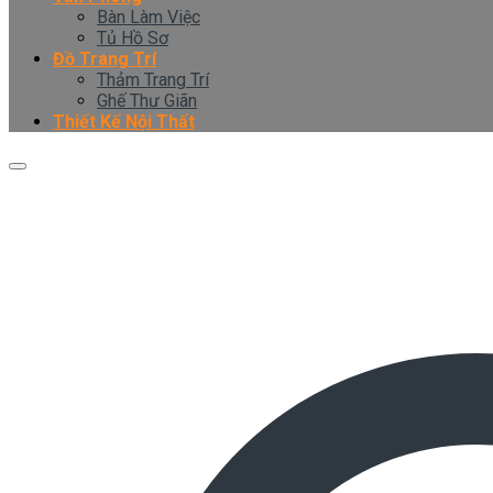
Bàn Làm Việc
Tủ Hồ Sơ
Đồ Trang Trí
Thảm Trang Trí
Ghế Thư Giãn
Thiết Kế Nội Thất