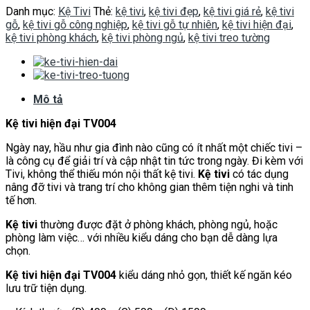
Danh mục:
Kệ Tivi
Thẻ:
kệ tivi
,
kệ tivi đẹp
,
kệ tivi giá rẻ
,
kệ tivi
gỗ
,
kệ tivi gỗ công nghiệp
,
kệ tivi gỗ tự nhiên
,
kệ tivi hiện đại
,
kệ tivi phòng khách
,
kệ tivi phòng ngủ
,
kệ tivi treo tường
Mô tả
Kệ tivi hiện đại TV004
Ngày nay, hầu như gia đình nào cũng có ít nhất một chiếc tivi –
là công cụ để giải trí và cập nhật tin tức trong ngày. Đi kèm với
Tivi, không thể thiếu món nội thất kệ tivi.
Kệ tivi
có tác dụng
nâng đỡ tivi và trang trí cho không gian thêm tiện nghi và tinh
tế hơn.
Kệ tivi
thường được đặt ở phòng khách, phòng ngủ, hoặc
phòng làm việc… với nhiều kiểu dáng cho bạn dễ dàng lựa
chọn.
Kệ tivi hiện đại TV004
kiểu dáng nhỏ gọn, thiết kế ngăn kéo
lưu trữ tiện dụng.