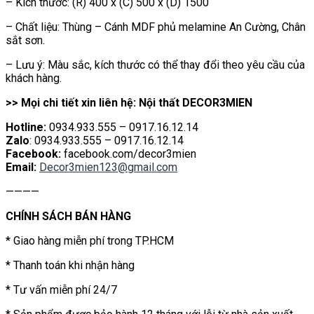
– Kích thước: (R) 400 x (C) 500 x (D) 1500
– Chất liệu: Thùng – Cánh MDF phủ melamine An Cường, Chân
sắt sơn.
– Lưu ý: Màu sắc, kích thước có thể thay đổi theo yêu cầu của
khách hàng.
>> Mọi chi tiết xin liên hệ: Nội thất DECOR3MIEN
Hotline:
0934.933.555 – 0917.16.12.14
Zalo
: 0934.933.555 – 0917.16.12.14
Facebook:
facebook.com/decor3mien
Email:
Decor3mien123@gmail.com
————
CHÍNH SÁCH BÁN HÀNG
* Giao hàng miễn phí trong TP.HCM
* Thanh toán khi nhận hàng
* Tư vấn miễn phí 24/7