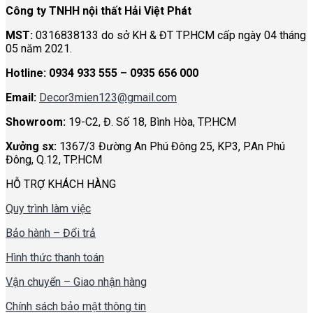
Công ty TNHH nội thất Hải Việt Phát
MST:
0316838133 do sở KH & ĐT TP.HCM cấp ngày 04 tháng
05 năm 2021.
Hotline:
0934 933 555 – 0935 656 000
Email:
Decor3mien123@gmail.com
Showroom:
19-C2, Đ. Số 18, Bình Hòa, TP.HCM
Xưởng sx:
1367/3 Đường An Phú Đông 25, KP3, P.An Phú
Đông, Q.12, TP.HCM
HỖ TRỢ KHÁCH HÀNG
Quy trình làm việc
Bảo hành – Đổi trả
Hình thức thanh toán
Vận chuyển – Giao nhận hàng
Chính sách bảo mật thông tin