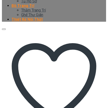
Tủ Hồ Sơ
Đồ Trang Trí
Thảm Trang Trí
Ghế Thư Giãn
Thiết Kế Nội Thất