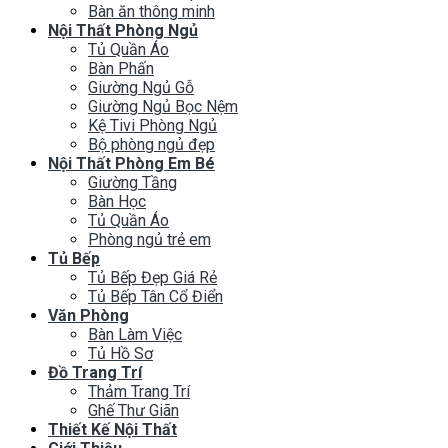
Bàn ăn thông minh
Nội Thất Phòng Ngủ
Tủ Quần Áo
Bàn Phấn
Giường Ngủ Gỗ
Giường Ngủ Bọc Nệm
Kệ Tivi Phòng Ngủ
Bộ phòng ngủ đẹp
Nội Thất Phòng Em Bé
Giường Tầng
Bàn Học
Tủ Quần Áo
Phòng ngủ trẻ em
Tủ Bếp
Tủ Bếp Đẹp Giá Rẻ
Tủ Bếp Tân Cổ Điển
Văn Phòng
Bàn Làm Việc
Tủ Hồ Sơ
Đồ Trang Trí
Thảm Trang Trí
Ghế Thư Giãn
Thiết Kế Nội Thất