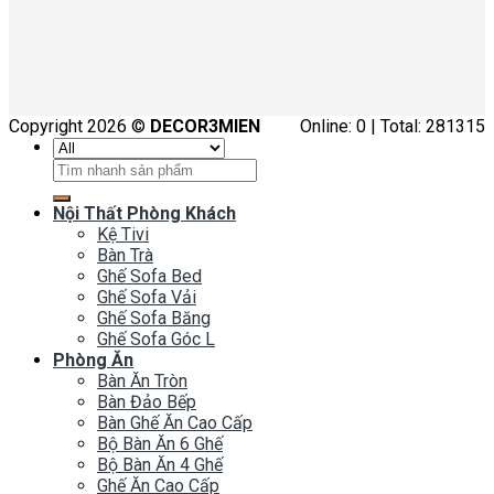
Copyright 2026 ©
DECOR3MIEN
Online: 0 | Total: 281315
Tìm
kiếm:
Nội Thất Phòng Khách
Kệ Tivi
Bàn Trà
Ghế Sofa Bed
Ghế Sofa Vải
Ghế Sofa Băng
Ghế Sofa Góc L
Phòng Ăn
Bàn Ăn Tròn
Bàn Đảo Bếp
Bàn Ghế Ăn Cao Cấp
Bộ Bàn Ăn 6 Ghế
Bộ Bàn Ăn 4 Ghế
Ghế Ăn Cao Cấp