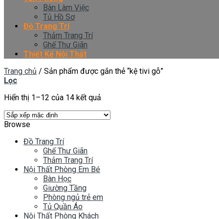
Bàn Làm Việc
Tủ Hồ Sơ
Đồ Trang Trí
Thảm Trang Trí
Ghế Thư Giãn
Thiết Kế Nội Thất
Trang chủ
/
Sản phẩm được gắn thẻ “kệ tivi gỗ”
Lọc
Hiển thị 1–12 của 14 kết quả
Browse
Đồ Trang Trí
Ghế Thư Giãn
Thảm Trang Trí
Nội Thất Phòng Em Bé
Bàn Học
Giường Tầng
Phòng ngủ trẻ em
Tủ Quần Áo
Nội Thất Phòng Khách