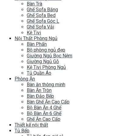
Bàn Trà
Ghế Sofa Băng
Ghế Sofa Bed
Ghế Sofa Góc L
Ghế Sofa Vải
Kệ Tivi
Nội Thất Phòng Ngủ
Bàn Phấn
Bộ phòng ngủ đẹp
Giường Ngủ Bọc Nệm
Giường Ngủ Gỗ
Kệ Tivi Phòng Ngủ
Tủ Quần Áo
Phòng Ăn
Bàn ăn thông minh
Bàn Ăn Tròn
Bàn Đảo Bếp
Bàn Ghế Ăn Cao Cấp
Bộ Bàn Ăn 4 Ghế
Bộ Bàn Ăn 6 Ghế
Ghế Ăn Cao Cấp
Thiết kế nội thất
Tủ Bếp